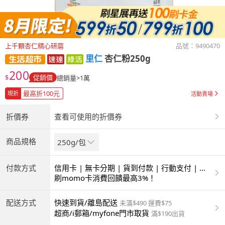
上千顆杏仁精心研磨
品號：
9490470
里仁
杏仁粉250g
200
$
促銷價
總銷量>1萬
最高折100元
現折
活動賣場
折價券
查看可使用的折價券
商品規格
250g/包
付款方式
信用卡 | 無卡分期 | 貨到付款 | 行動支付 | 超
商付款 | ATM | 銀聯卡
刷momo卡消費回饋最高3%！
配送方式
快速到貨/離島配送
未滿$490 運費$75
超商/i郵箱/myfone門市取貨
滿$190出貨