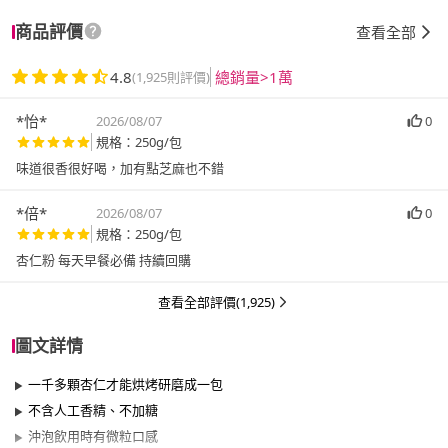
商品評價
查看全部
4.8
總銷量>1萬
(1,925則評價)
*怡*
2026/08/07
0
規格：250g/包
味道很香很好喝，加有點芝麻也不錯
*倍*
2026/08/07
0
規格：250g/包
杏仁粉 每天早餐必備 持續回購
查看全部評價(1,925)
圖文詳情
一千多顆杏仁才能烘烤研磨成一包
不含人工香精、不加糖
沖泡飲用時有微粒口感