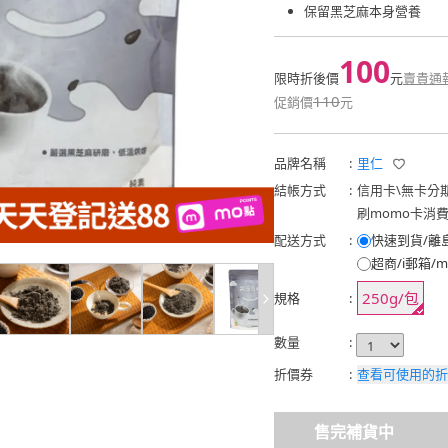
保留黑芝麻本身營養
100
限時折後價
元
賣貴通
110
促銷價
元
品牌名稱
:
里仁
結帳方式
:
信用卡
\
無卡分
刷momo卡消
配送方式
:
快速到貨/離
超商/i郵箱/m
250g/包
規格
:
數量
:
折價券
:
查看可使用的折
售完補貨中