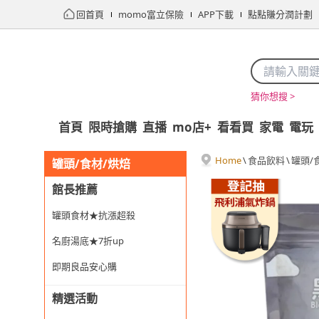
回首頁
momo富立保險
APP下載
點點賺分潤計劃
猜你想搜 >
首頁
限時搶購
直播
mo店+
看看買
家電
電玩
Home
\
食品飲料
\
罐頭/
罐頭/食材/烘焙
館長推薦
罐頭食材★抗漲超殺
名廚湯底★7折up
即期良品安心購
精選活動