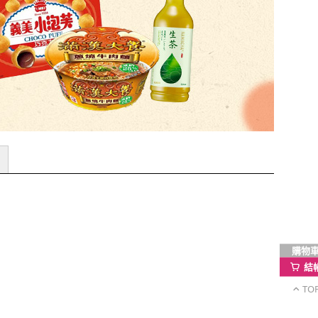
購物
結
TO