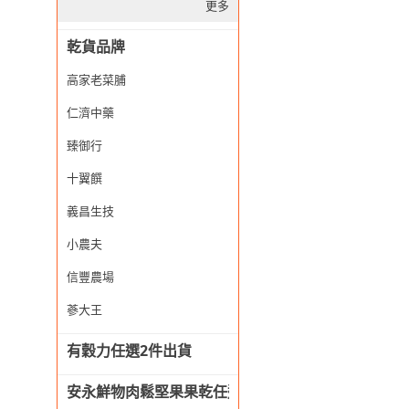
更多
乾貨品牌
高家老菜脯
仁濟中藥
臻御行
十翼饌
義昌生技
小農夫
信豐農場
蔘大王
有穀力任選2件出貨
安永鮮物肉鬆堅果果乾任選，滿490免運