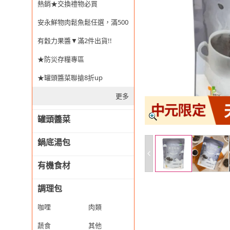
熱銷★交換禮物必買
安永鮮物肉鬆魚鬆任選，滿500免運
有穀力果醬▼滿2件出貨!!
★防災存糧專區
★罐頭醬菜聯搶8折up
更多
罐頭醬菜
鍋底湯包
有機食材
調理包
咖哩
肉類
蔬食
其他