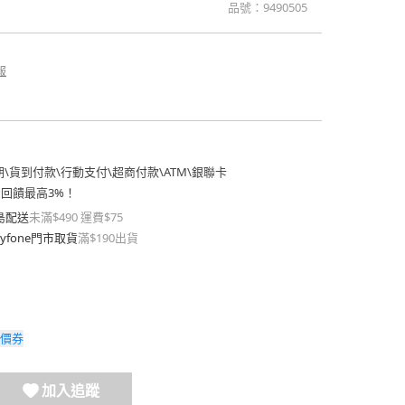
品號：
9490505
報
期
\
貨到付款
\
行動支付
\
超商付款
\
ATM
\
銀聯卡
費回饋最高3%！
島配送
未滿$490 運費$75
yfone門市取貨
滿$190出貨
價券
加入追蹤