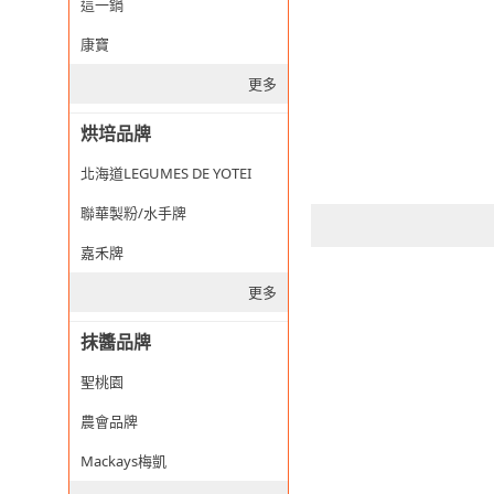
這一鍋
康寶
更多
烘培品牌
北海道LEGUMES DE YOTEI
聯華製粉/水手牌
嘉禾牌
更多
抹醬品牌
聖桃園
農會品牌
Mackays梅凱