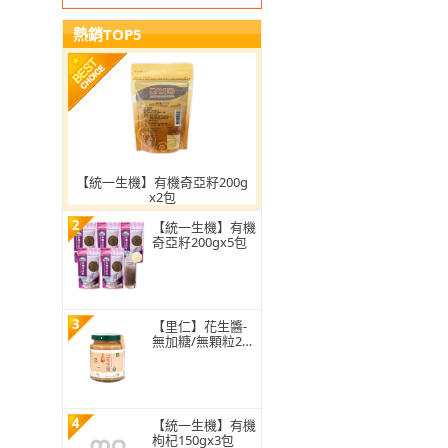
熱銷TOP5
【統一生機】有機奇亞籽200g
x2包
2
【統一生機】有機
奇亞籽200gx5包
3
【里仁】花生醬-
無加糖/無顆粒290
g
4
【統一生機】有機
枸杞150gx3包