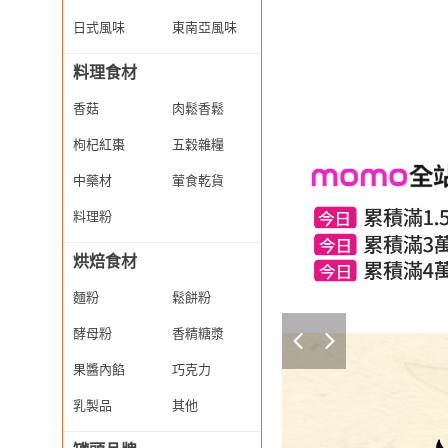
日式風味
東南亞風味
料理食材
香菇
肉鬆香鬆
枸杞紅棗
五穀雜糧
中藥材
葷食乾貨
料理粉
烘焙食材
麵粉
鬆餅粉
酵母粉
香精糖漿
果醬內餡
巧克力
乳製品
其他