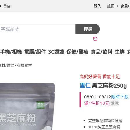
書店
登入
註冊
會員
搜尋
手機/相機
電腦/組件
3C週邊
保健/醫療
食品/飲料
生鮮
食材/烘焙
\
有機食材
高鈣好營養 香氣十足
里仁
黑芝麻粉250g
08/01~08/12
限時下殺
滿1件折10元
(說明)
完整黑芝麻顆粒研磨
100%純正黑芝麻粉