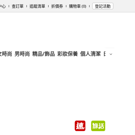
中心
查訂單
追蹤清單
折價券
購物車 (0)
登記活動
女時尚
男時尚
精品/飾品
彩妝保養
個人清潔
日用/紙品
母