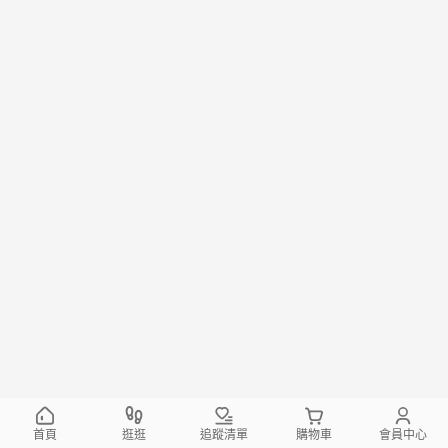
首頁
逛逛
追蹤清單
購物車
會員中心