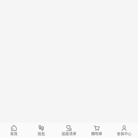
首頁
逛逛
追蹤清單
購物車
會員中心