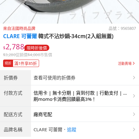
來自法國時尚品牌
品號：
9565807
CLARE 可蕾爾
韓式不沾炒鍋-34cm(2入組無蓋)
2,788
$
限時折後價
$
3,280
促銷價
$
4,000
市售價
滿1件享85折
現折
活動賣場
折價券
查看可使用的折價券
付款方式
信用卡 | 無卡分期 | 貨到付款 | 行動支付 | 超
商付款 | ATM | 銀聯卡
刷momo卡消費回饋最高3%！
配送方式
廠商宅配
品牌名稱
CLARE 可蕾爾
．
追蹤