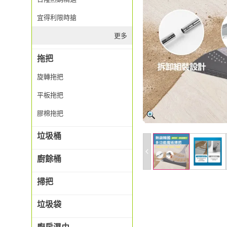
宜得利限時搶
更多
拖把
旋轉拖把
平板拖把
膠棉拖把
垃圾桶
廚餘桶
掃把
垃圾袋