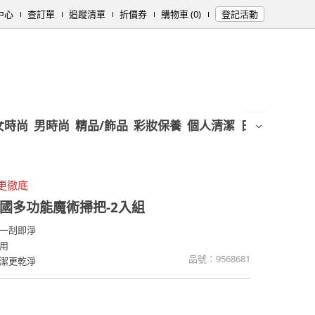
中心
查訂單
追蹤清單
折價券
購物車 (0)
登記活動
女時尚
男時尚
精品/飾品
彩妝保養
個人清潔
日用/紙品
母
更徹底
韓國多功能魔術掃把-2入組
一刮即淨
用
品號：
9568681
潔更乾淨