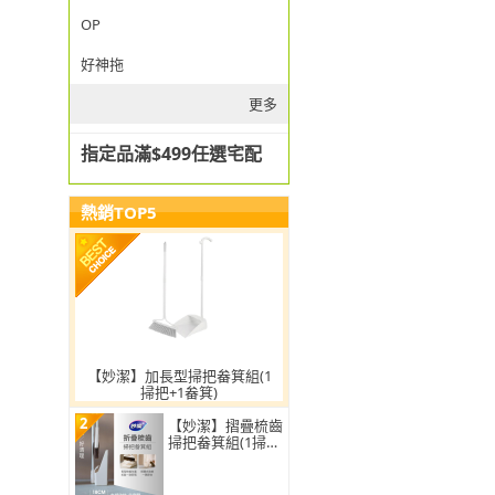
OP
好神拖
更多
指定品滿$499任選宅配
熱銷TOP5
【妙潔】加長型掃把畚箕組(1
掃把+1畚箕)
2
【妙潔】摺疊梳齒
掃把畚箕組(1掃把
+1畚箕)