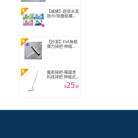
3
【威拂】超保水濕
拖巾/除塵紙補充
包組 共64-72片(無
香/清新花香/青檸
柑橘)(2入組)
4
【妙潔】EVA無痕
彈力掃把-伸縮款
(1掃把頭+1伸縮
桿)
5
魔術掃把-韓國黑
科技掃把 伸縮式
刮地拖把 刮水器
25
窗戶玻璃刮刀 地
$
起
板清潔神器 不能
超取☆豪麥網☆