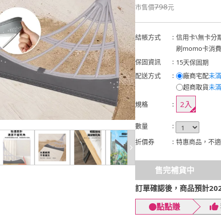
798
市售價
元
結帳方式
:
信用卡
\
無卡分
刷momo卡消
保固資訊
:
15天保固期
配送方式
:
廠商宅配
未滿
超商取貨
未滿
2入
規格
:
數量
:
折價券
:
特惠商品，不適
售完補貨中
訂單確認後，商品預計2026
點點賺