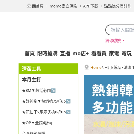
回首頁
momo富立保險
APP下載
點點賺分潤計劃
猜你想搜 >
首頁
限時搶購
直播
mo店+
看看買
家電
電玩
Home
\
日用/紙品
\
清潔
清潔工具
本月主打
★3M▼飆低必囤↘
★好神拖▼熱銷搶75折up↘
★花仙子x驅塵氏搶6折up↘
★OP▼全館4折up
台隆熱銷精選