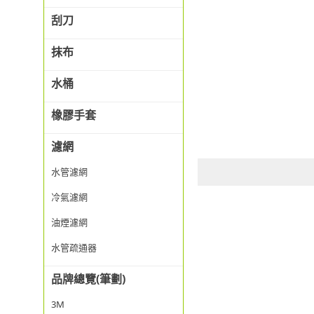
刮刀
抹布
水桶
橡膠手套
濾網
水管濾網
冷氣濾網
油煙濾網
水管疏通器
品牌總覽(筆劃)
3M