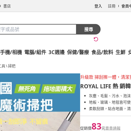
書店
登入
註冊
會員
搜尋
手機/相機
電腦/組件
3C週邊
保健/醫療
食品/飲料
生鮮
工具
\
掃把
升級款 掃刮擦一體，清潔
ROYAL LIFE
熱 銷
灰塵、毛髮、污水、泡沫
地板、玻璃、地毯皆可使
柔軟刮頭，貼合地面，清
83
促銷價
元
賣貴通報