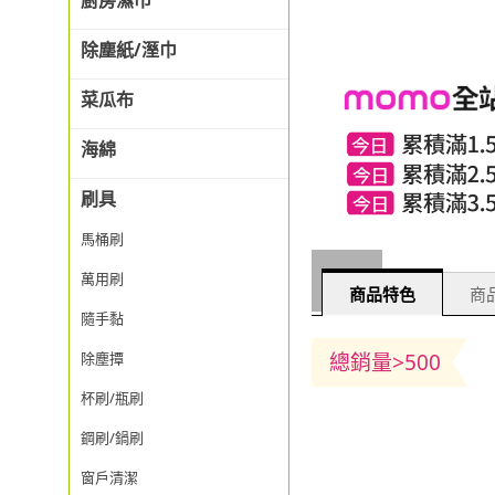
廚房濕巾
除塵紙/溼巾
菜瓜布
海綿
刷具
馬桶刷
萬用刷
商品特色
商品
隨手黏
總銷量>500
除塵撢
杯刷/瓶刷
鋼刷/鍋刷
窗戶清潔