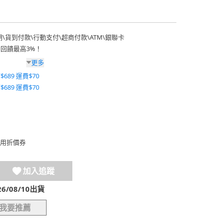
期
\
貨到付款
\
行動支付
\
超商付款
\
ATM
\
銀聯卡
費回饋最高3%！
更多
$689 運費$70
$689 運費$70
用折價券
加入追蹤
/08/10出貨
我要推薦