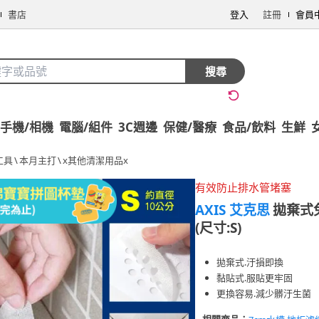
書店
登入
註冊
會員
搜尋
手機/相機
電腦/組件
3C週邊
保健/醫療
食品/飲料
生鮮
工具
\
本月主打
\
x其他清潔用品x
有效防止排水管堵塞
AXIS 艾克思
拋棄式
(尺寸:S)
拋棄式.汙損即換
黏貼式.服貼更牢固
更換容易.減少髒汙生菌