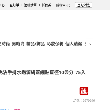
中心
查訂單
追蹤清單
折價券
購物車 (0)
登記活動
女時尚
男時尚
精品/飾品
彩妝保養
個人清潔
日用/紙品
母
免沾手排水過濾網蓋網貼直徑10公分_75入
品號：
9579696