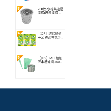
3
200枚-水槽菜渣過
濾網(廚餘濾網 菜
渣過濾 水槽過濾
網 水槽濾網)
4
【OP】環保舒適
手套 綠茶香氛(S/
M/L 1雙)
5
【JHS】MIT 超細
密水槽濾網 400入
贈抽取盒 排水孔
濾網 廚房濾網 台
灣ISO工廠製造