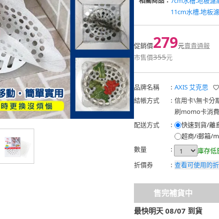
相關商品：
7cm水槽.地板濾
11cm水槽.地板
279
促銷價
元
賣貴通報
355
市售價
元
品牌名稱
:
AXIS 艾克思
結帳方式
:
信用卡
\
無卡分
刷momo卡消
配送方式
:
快速到貨/離
超商/i郵箱/m
數量
:
庫存低
折價券
:
查看可使用的折
售完補貨中
最快明天 08/07 到貨