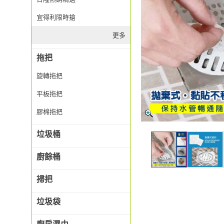
宜得利限時搶
更多
拖把
旋轉拖把
平板拖把
膠棉拖把
垃圾桶
廚餘桶
掃把
垃圾袋