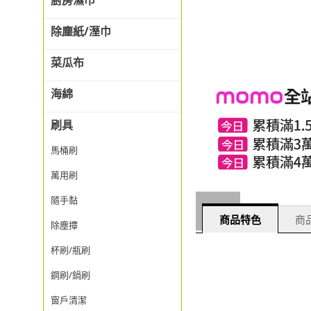
廚房濕巾
除塵紙/溼巾
菜瓜布
海綿
刷具
馬桶刷
萬用刷
隨手黏
商品特色
商品
除塵撢
杯刷/瓶刷
鋼刷/鍋刷
窗戶清潔