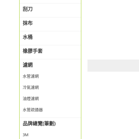
刮刀
抹布
水桶
橡膠手套
濾網
水管濾網
冷氣濾網
油煙濾網
水管疏通器
品牌總覽(筆劃)
3M