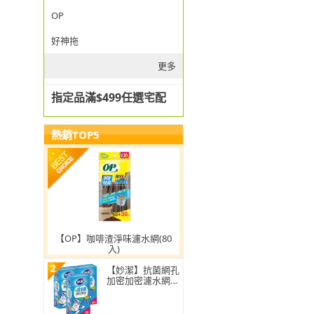
OP
好神拖
更多
指定品滿$499任選宅配
熱銷TOP5
【OP】咖啡渣淨味濾水網(80
入)
2
【妙潔】抗菌網孔
加密加密濾水網-
超值3入組(160枚/
盒)