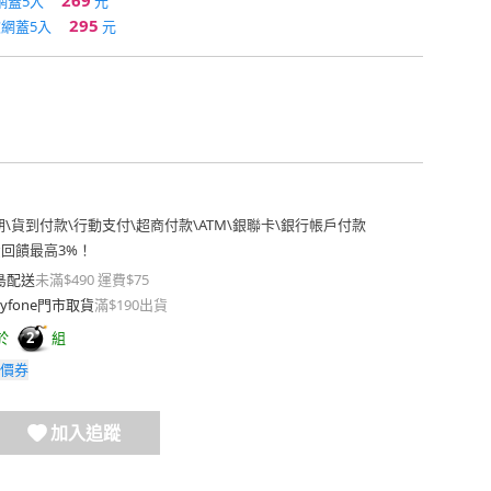
269
網蓋5入
元
295
濾網蓋5入
元
期
\
貨到付款
\
行動支付
\
超商付款
\
ATM
\
銀聯卡
\
銀行帳戶付款
費回饋最高3%！
島配送
未滿$490 運費$75
yfone門市取貨
滿$190出貨
於
組
2
價券
加入追蹤