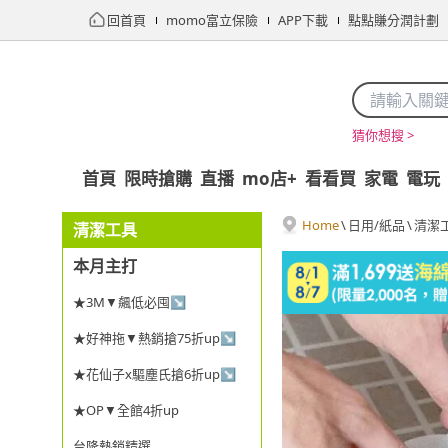
回首頁
momo富立保險
APP下載
點點賺分潤計劃
猜你想搜 >
首頁
限時搶購
直播
mo店+
看看買
家電
電玩
Home
\
日用/紙品
\
清潔
清潔工具
本月主打
★3M▼飆低必囤↘
★好神拖▼熱銷搶75折up↘
★花仙子x驅塵氏搶6折up↘
★OP▼全館4折up
台隆熱銷精選