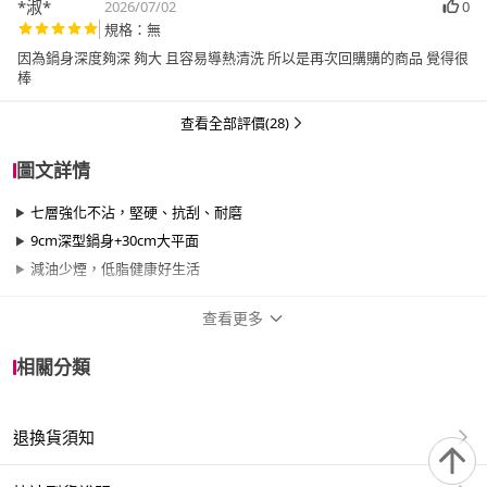
*淑*
2026/07/02
0
規格：無
因為鍋身深度夠深 夠大 且容易導熱清洗 所以是再次回購購的商品 覺得很
棒
查看全部評價(28)
圖文詳情
七層強化不沾，堅硬、抗刮、耐磨
9cm深型鍋身+30cm大平面
減油少煙，低脂健康好生活
查看更多
商品規格
相關分類
品牌名稱
CookPower 鍋寶
退換貨須知
品牌系列
Lumi