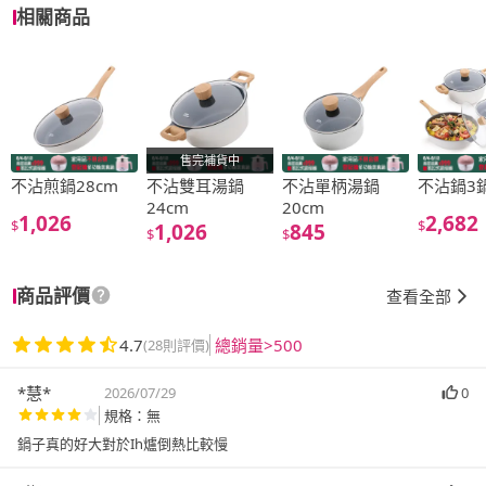
相關商品
售完補貨中
不沾煎鍋28cm
不沾雙耳湯鍋
不沾單柄湯鍋
不沾鍋3
24cm
20cm
1,026
2,682
$
$
1,026
845
$
$
商品評價
查看全部
4.7
總銷量>500
(28則評價)
*慧*
2026/07/29
0
規格：無
鍋子真的好大對於Ih爐倒熱比較慢