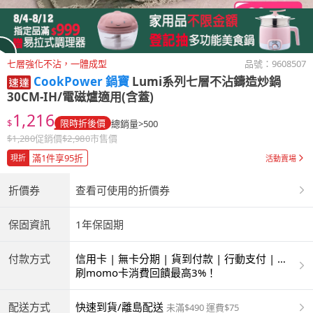
七層強化不沾，一體成型
品號：
9608507
CookPower 鍋寶
Lumi系列七層不沾鑄造炒鍋
30CM-IH/電磁爐適用(含蓋)
1,216
$
限時折後價
總銷量>500
$
1,280
促銷價
$
2,980
市售價
滿1件享95折
現折
活動賣場
折價券
查看可使用的折價券
保固資訊
1年保固期
付款方式
信用卡 | 無卡分期 | 貨到付款 | 行動支付 | 超
商付款 | ATM | 銀聯卡
刷momo卡消費回饋最高3%！
配送方式
快速到貨/離島配送
未滿$490 運費$75