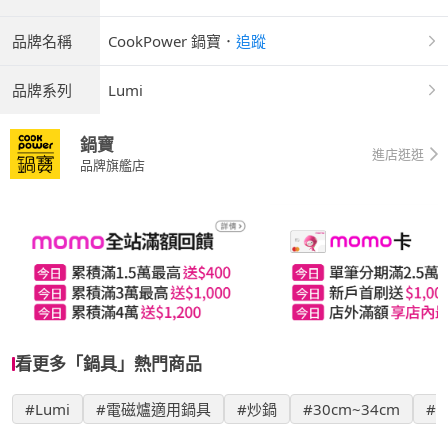
品牌名稱
CookPower 鍋寶
．
追蹤
品牌系列
Lumi
鍋寶
進店逛逛
品牌旗艦店
看更多「鍋具」熱門商品
#Lumi
#電磁爐適用鍋具
#炒鍋
#30cm~34cm
#