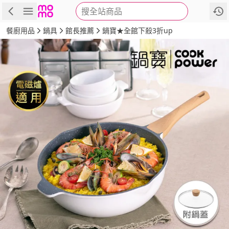
搜全站商品
商品
評價
詳情
規格
推薦
餐廚用品
鍋具
館長推薦
鍋寶★全館下殺3折up