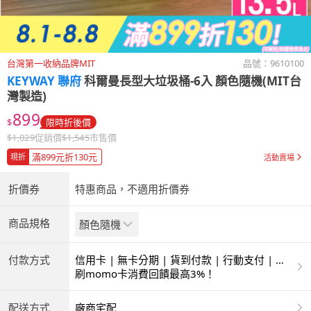
台灣第一收納品牌MIT
品號：
9610100
KEYWAY 聯府
科爾曼長型大垃圾桶-6入 顏色隨機(MIT台
灣製造)
899
$
限時折後價
$
1,029
促銷價
$
1,545
市售價
滿899元折130元
現折
活動賣場
折價券
特惠商品，不適用折價券
商品規格
顏色隨機
付款方式
信用卡 | 無卡分期 | 貨到付款 | 行動支付 | 超
商付款 | ATM | 銀聯卡
刷momo卡消費回饋最高3%！
配送方式
廠商宅配