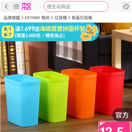
搜全站商品
商品
評價
詳情
規格
推薦
品牌旗艦
KEYWAY 聯府
垃圾桶
無蓋垃圾桶