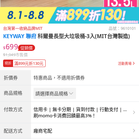
台灣第一收納品牌MIT
品號：
9610101
KEYWAY 聯府
科爾曼長型大垃圾桶-3入(MIT台灣製造)
699
$
促銷價
$
1,049
市售價
滿899元折130元
現折
活動賣場
折價券
特惠商品，不適用折價券
商品規格
請選擇商品規格
付款方式
信用卡 | 無卡分期 | 貨到付款 | 行動支付 | 超
商付款 | ATM | 銀聯卡
刷momo卡消費回饋最高3%！
配送方式
廠商宅配