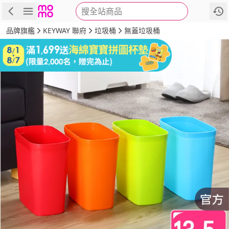
搜全站商品
商品
評價
詳情
規格
推薦
品牌旗艦
KEYWAY 聯府
垃圾桶
無蓋垃圾桶