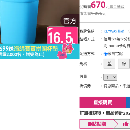
670
促銷價
元
賣貴通報
1,005
市售價
元
品牌名稱
:
KEYWAY 聯府
結帳方式
:
信用卡
\
無卡分
刷momo卡消
配送方式
:
廠商宅配
藍
綠
規格
:
數量
:
折價券
:
特惠商品，不適
直接購買
訂單確認後，商品預計2026
點點賺