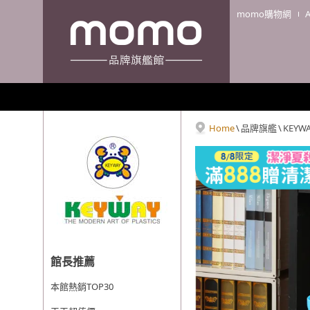
momo購物網
Home
\
品牌旗艦
\
KEYW
館長推薦
本館熱銷TOP30