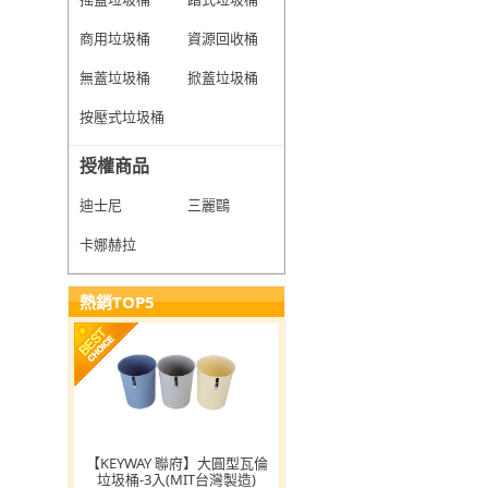
商用垃圾桶
資源回收桶
無蓋垃圾桶
掀蓋垃圾桶
按壓式垃圾桶
授權商品
迪士尼
三麗鷗
卡娜赫拉
熱銷TOP5
【KEYWAY 聯府】大圓型瓦倫
垃圾桶-3入(MIT台灣製造)