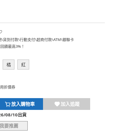
期
\
貨到付款
\
行動支付
\
超商付款
\
ATM
\
銀聯卡
費回饋最高3%！
橘
紅
用折價券
放入購物車
加入追蹤
/08/10出貨
我要推薦