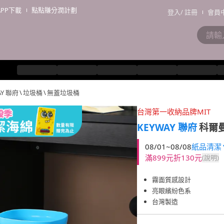
APP下載
點點賺分潤計劃
登入
/
註冊
會員
AY 聯府
\
垃圾桶
\
無蓋垃圾桶
台灣第一收納品牌MIT
KEYWAY 聯府
科爾曼
08/01~08/08
紙品清潔▼
滿899元折130元
(說明)
霧面質感設計
亮眼繽紛色系
台灣製造