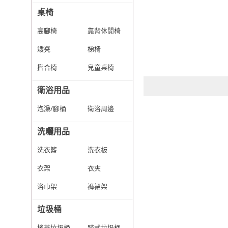
桌椅
高腳椅
靠背休閒椅
矮凳
梯椅
摺合椅
兒童桌椅
衛浴用品
泡澡/腳桶
衛浴周邊
洗曬用品
洗衣籃
洗衣板
衣架
衣夾
浴巾架
褲裙架
垃圾桶
搖蓋垃圾桶
踏式垃圾桶