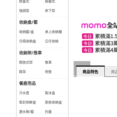
掀蓋式
摺疊式
強固型
床下型
收納盒/籃
收納籃/盒
桌上收納櫃
分隔收納盒
公仔收納
收納架/推車
開放式架
推車
商品特色
商品
鞋架
地墊
餐廚用品
冷水壺
製冰盒
密封保鮮盒
廚房收納盒
瀝水碗/籃
托盤