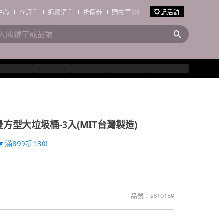
中心
查訂單
追蹤清單
折價券
購物車 (0)
登記活動
方型大垃圾桶-3入(MIT台灣製造)
滿899折130!
品號：
9610159