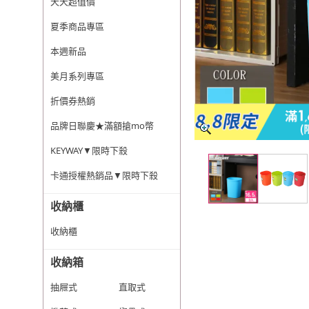
天天超值價
夏季商品專區
本週新品
美月系列專區
折價券熱銷
品牌日聯慶★滿額搶mo幣
KEYWAY▼限時下殺
卡通授權熱銷品▼限時下殺
收納櫃
收納櫃
收納箱
抽屜式
直取式