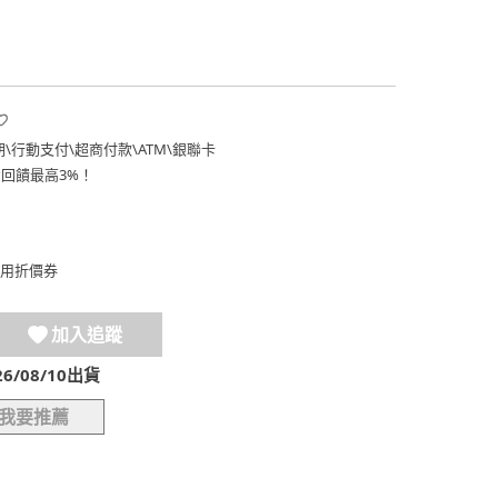
期
\
行動支付
\
超商付款
\
ATM
\
銀聯卡
費回饋最高3%！
用折價券
加入追蹤
/08/10出貨
我要推薦