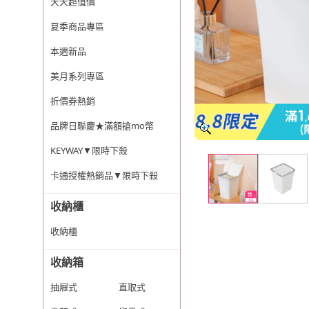
天天超值價
夏季商品專區
本週新品
美月系列專區
折價券熱銷
品牌日聯慶★滿額搶mo幣
KEYWAY▼限時下殺
卡通授權熱銷品▼限時下殺
收納櫃
收納櫃
收納箱
抽屜式
直取式