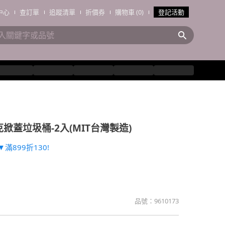
中心
查訂單
追蹤清單
折價券
購物車 (0)
登記活動
掀蓋垃圾桶-2入(MIT台灣製造)
滿899折130!
品號：
9610173