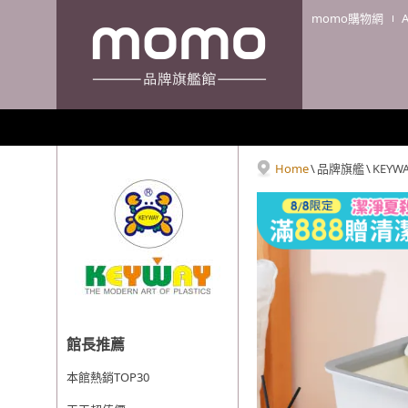
momo購物網
Home
\
品牌旗艦
\
KEYW
館長推薦
本館熱銷TOP30