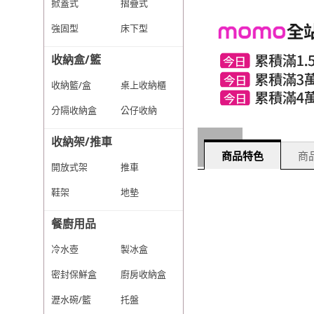
掀蓋式
摺疊式
強固型
床下型
收納盒/籃
收納籃/盒
桌上收納櫃
分隔收納盒
公仔收納
收納架/推車
商品特色
商品
開放式架
推車
鞋架
地墊
餐廚用品
冷水壺
製冰盒
密封保鮮盒
廚房收納盒
瀝水碗/籃
托盤