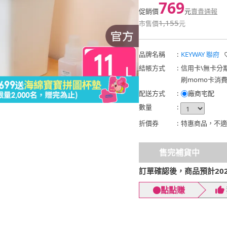
769
促銷價
元
賣貴通報
1,155
市售價
元
品牌名稱
:
KEYWAY 聯府
結帳方式
:
信用卡
\
無卡分
刷momo卡消
配送方式
:
廠商宅配
數量
:
折價券
:
特惠商品，不適
售完補貨中
訂單確認後，商品預計2026
點點賺