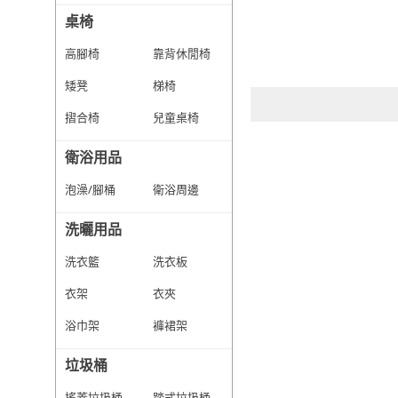
桌椅
高腳椅
靠背休閒椅
矮凳
梯椅
摺合椅
兒童桌椅
衛浴用品
泡澡/腳桶
衛浴周邊
洗曬用品
洗衣籃
洗衣板
衣架
衣夾
浴巾架
褲裙架
垃圾桶
搖蓋垃圾桶
踏式垃圾桶