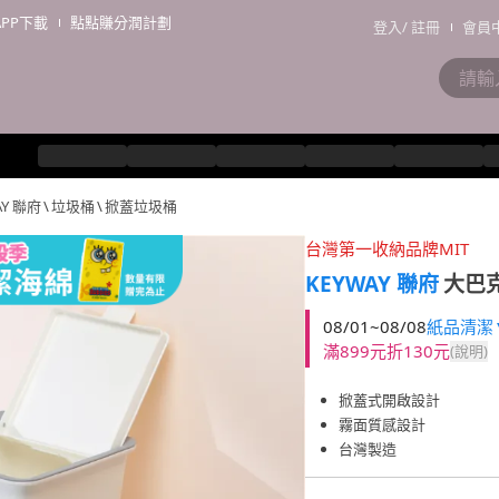
APP下載
點點賺分潤計劃
登入
/
註冊
會員
AY 聯府
\
垃圾桶
\
掀蓋垃圾桶
台灣第一收納品牌MIT
KEYWAY 聯府
大巴克
08/01~08/08
紙品清潔▼
滿899元折130元
(說明)
掀蓋式開啟設計
霧面質感設計
台灣製造