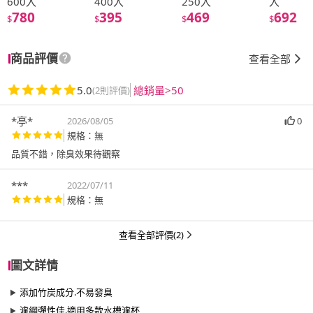
600入
400入
250入
入
780
395
469
692
$
$
$
$
商品評價
查看全部
5.0
總銷量>50
(2則評價)
*亭*
2026/08/05
0
規格：無
品質不錯，除臭效果待觀察
***
2022/07/11
規格：無
查看全部評價(2)
圖文詳情
添加竹炭成分.不易發臭
濾網彈性佳.適用多款水槽濾杯