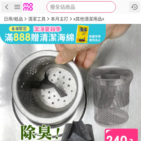
搜全站商品
商品
評價
詳情
規格
推薦
日用/紙品
清潔工具
本月主打
x其他清潔用品x