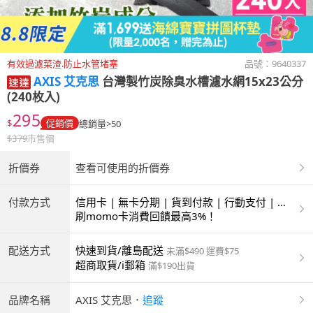
有效過濾菜渣.防止水管堵塞
品號：
9640337
AXIS 艾克思
台灣製竹炭除臭水槽濾水網15x23公分
(240枚入)
295
$
促銷價
總銷量>50
$
379
市售價
折價券
查看可使用的折價券
付款方式
信用卡 | 無卡分期 | 貨到付款 | 行動支付 | 超
商付款 | ATM | 銀聯卡
刷momo卡消費回饋最高3%！
配送方式
快速到貨/離島配送
未滿$490 運費$75
超商取貨/i郵箱
滿$190出貨
品牌名稱
AXIS 艾克思
．
追蹤