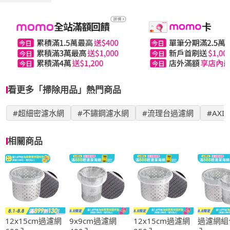
看更多「掃除用品」熱門商品
#超細密濾水網
#不鏽鋼濾水網
#流理台過濾網
#AXI
相關商品
12x15cm過濾網
9x9cm過濾網
12x15cm過濾網
過濾網組