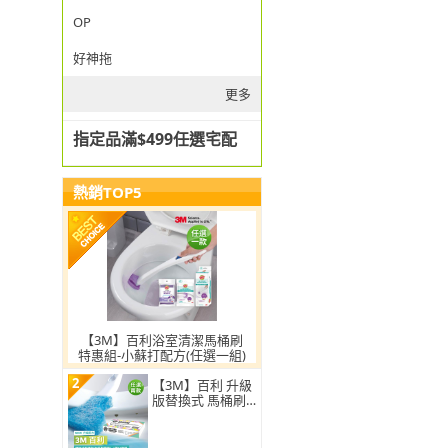
OP
好神拖
更多
指定品滿$499任選宅配
熱銷TOP5
【3M】百利浴室清潔馬桶刷
特惠組-小蘇打配方(任選一組)
2
【3M】百利 升級
版替換式 馬桶刷
特惠組(可任選2
組)