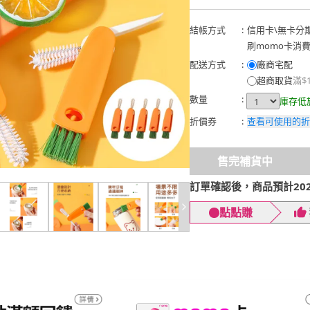
結帳方式
:
信用卡
\
無卡分
刷momo卡消
配送方式
:
廠商宅配
超商取貨
滿$
數量
:
庫存低
折價券
:
查看可使用的折
售完補貨中
訂單確認後，商品預計2026
點點賺