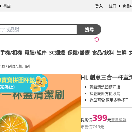
書店
登入
註冊
會員
搜尋
手機/相機
電腦/組件
3C週邊
保健/醫療
食品/飲料
生鮮
工具
\
刷具
\
萬用刷
HL
創意三合一杯蓋清
輕鬆清洗凹槽汙垢
摺疊設計方便收納
造型可愛 適用多種杯子
399
促銷價
元
賣貴通報
745
市售價
元