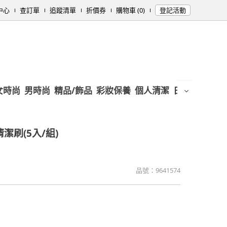
中心
查訂單
追蹤清單
折價券
購物車 (0)
登記活動
女時尚
男時尚
精品/飾品
彩妝保養
個人清潔
日用/紙品
母
潔刷(5入/組)
品號：
9641574