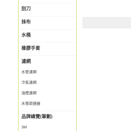
刮刀
抹布
水桶
橡膠手套
濾網
水管濾網
冷氣濾網
油煙濾網
水管疏通器
品牌總覽(筆劃)
3M