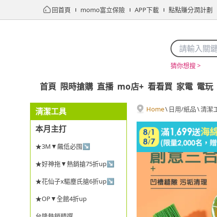
回首頁
momo富立保險
APP下載
點點賺分潤計劃
猜你想搜 >
首頁
限時搶購
直播
mo店+
看看買
家電
電玩
Home
\
日用/紙品
\
清潔
清潔工具
本月主打
★3M▼飆低必囤↘
★好神拖▼熱銷搶75折up↘
★花仙子x驅塵氏搶6折up↘
★OP▼全館4折up
台隆熱銷精選