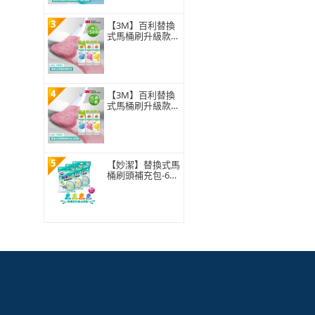
3
【3M】百利替換
式馬桶刷升級款
補充包-15刷頭入
(薰衣草/香檸/無
香 可任選)
4
【3M】百利替換
式馬桶刷升級款
補充包-5刷頭入
(薰衣草/香檸/無
香 可任選)
5
【妙潔】替換式馬
桶刷頭補充包-63
片超值任選組(21
片x3包自由搭配)