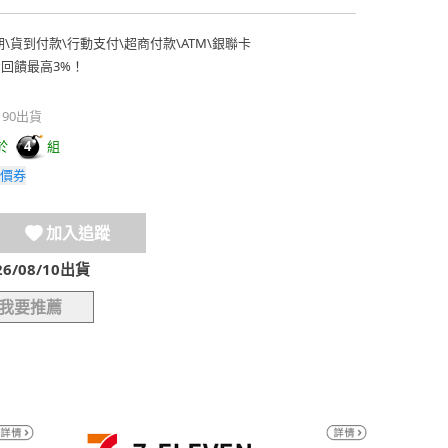
期
\
貨到付款
\
行動支付
\
超商付款
\
ATM
\
銀聯卡
費回饋最高3%！
190出貨
於
組
4
價券
加入追蹤
/08/10出貨
我要推薦