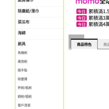
廚房濕巾
除塵紙/溼巾
菜瓜布
海綿
刷具
商品特色
商品
馬桶刷
萬用刷
隨手黏
除塵撢
杯刷/瓶刷
鋼刷/鍋刷
窗戶清潔