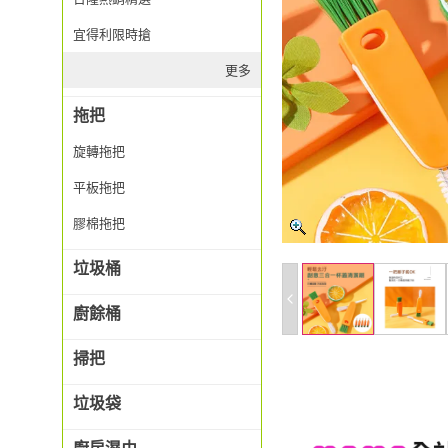
宜得利限時搶
更多
拖把
旋轉拖把
平板拖把
膠棉拖把
垃圾桶
廚餘桶
掃把
垃圾袋