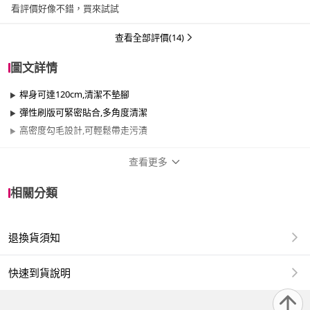
看評價好像不錯，買來試試
查看全部評價(14)
圖文詳情
桿身可達120cm,清潔不墊腳
彈性刷版可緊密貼合,多角度清潔
高密度勾毛設計,可輕鬆帶走污漬
查看更多
商品規格
相關分類
品牌名稱
妙潔
退換貨須知
適用於
陽台
快速到貨說明
品名:妙潔 魔淨潔紗窗刷桿組(1桿3片替換布)
用途:清潔紗窗