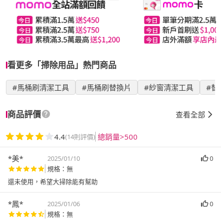
看更多「掃除用品」熱門商品
#馬桶刷清潔工具
#馬桶刷替換片
#紗窗清潔工具
#替
商品評價
查看全部
4.4
總銷量>500
(14則評價)
*美*
2025/01/10
0
規格：無
還未使用，希望大掃除能有幫助
*鳳*
2025/01/06
0
規格：無