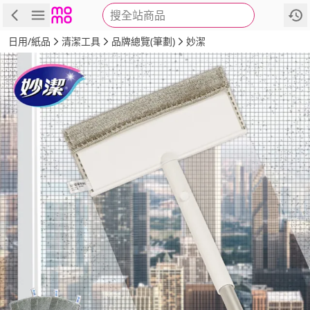
搜全站商品
商品
評價
詳情
規格
推薦
日用/紙品
清潔工具
品牌總覽(筆劃)
妙潔