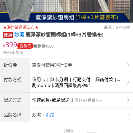
★海外嚴選 新上市★
品號：
9644509
妙潔
魔淨潔紗窗刷桿組(1桿+3片替換布)
399
$
促銷價
總銷量>500
$
548
市售價
折價券
查看可使用的折價券
付款方式
信用卡 | 無卡分期 | 行動支付 | 超商付款 |
ATM | 銀聯卡
刷momo卡消費回饋最高3%！
配送方式
快速到貨/離島配送
未滿$490 運費$75
品牌名稱
妙潔
．
追蹤