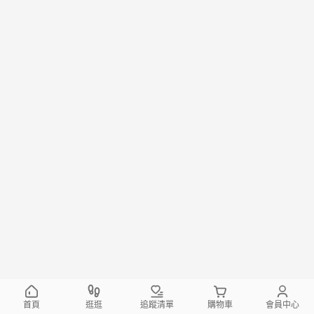
首頁
逛逛
追蹤清單
購物車
會員中心