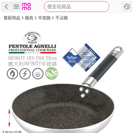
搜全站商品
商品
評價
詳情
規格
推薦
餐廚用品
鍋具
平底鍋
不沾鍋