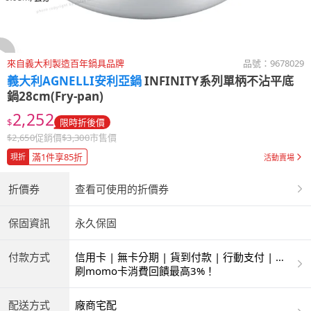
來自義大利製造百年鍋具品牌
品號：
9678029
義大利AGNELLI安利亞鍋
INFINITY系列單柄不沾平底
鍋28cm(Fry-pan)
2,252
$
限時折後價
$
2,650
促銷價
$
3,300
市售價
滿1件享85折
現折
活動賣場
折價券
查看可使用的折價券
保固資訊
永久保固
付款方式
信用卡 | 無卡分期 | 貨到付款 | 行動支付 | 超
商付款 | ATM | 銀聯卡
刷momo卡消費回饋最高3%！
配送方式
廠商宅配