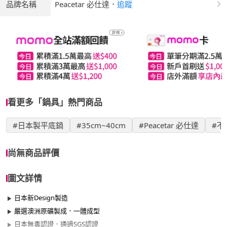
品牌名稱
Peacetar 必仕達
．
追蹤
看更多「鍋具」熱門商品
#日本製平底鍋
#35cm~40cm
#Peacetar 必仕達
#不
尚無商品評價
圖文詳情
日本新Design製造
嚴選澳洲原礦製成．一體成型
日本無毒認證．通過SGS認證