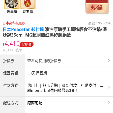
日本高科技硬膜
品號：
9682254
日本Peacetar 必仕達
澳洲原礦手工鑄造輕食不沾鍋/深
炒鍋35cm+MG超耐熱紅黑矽膠鍋鏟
4,410
$
促銷價
$
6,300
市售價
折價券
查看可使用的折價券
保固資訊
30天保固期
付款方式
信用卡 | 無卡分期 | 貨到付款 | 行動支付 | 超
商付款 | ATM | 銀聯卡 | 銀行帳戶付款
刷momo卡消費回饋最高3%！
配送方式
廠商宅配