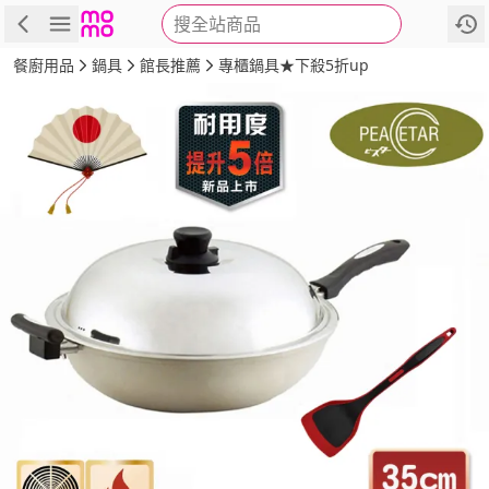
搜全站商品
商品
評價
詳情
規格
推薦
餐廚用品
鍋具
館長推薦
專櫃鍋具★下殺5折up