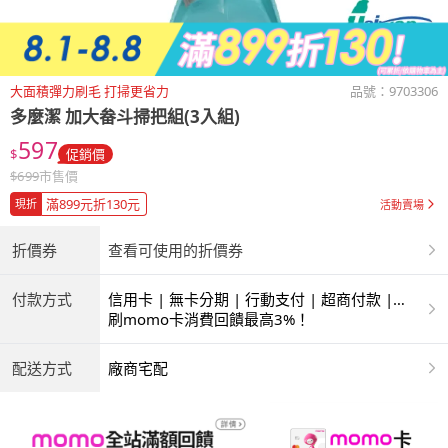
大面積彈力刷毛 打掃更省力
品號：
9703306
多麼潔
加大畚斗掃把組(3入組)
597
$
促銷價
$
699
市售價
滿899元折130元
現折
活動賣場
折價券
查看可使用的折價券
付款方式
信用卡 | 無卡分期 | 行動支付 | 超商付款 |
ATM | 銀聯卡
刷momo卡消費回饋最高3%！
配送方式
廠商宅配