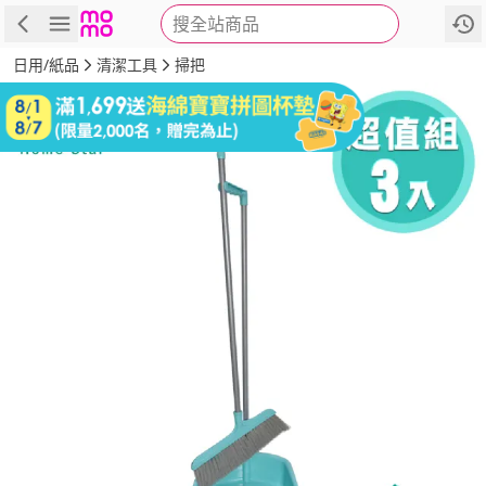
搜全站商品
商品
評價
詳情
規格
推薦
日用/紙品
清潔工具
掃把