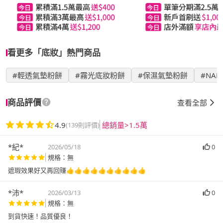
看更多「底妝」熱門商品
#輕透氣墊粉餅
#霧光底妝粉餅
#保濕氣墊粉餅
#NAR
商品評價
查看全部
4.9
總銷量>1.5萬
(139則評價)
*紀*
2026/05/18
0
規格：無
遮瑕效果好又再回赚👍👍👍👍👍👍👍👍👍👍
*沛*
2026/03/13
0
規格：無
到貨快速！品質優良！