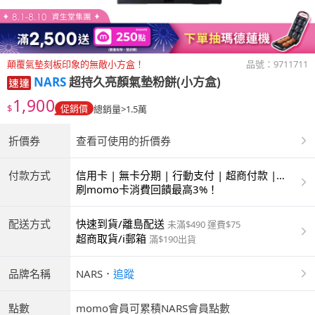
顛覆氣墊刻板印象的無敵小方盒！
品號：
9711711
NARS
超持久亮顏氣墊粉餅(小方盒)
1,900
$
促銷價
總銷量>1.5萬
折價券
查看可使用的折價券
付款方式
信用卡 | 無卡分期 | 行動支付 | 超商付款 |
ATM | 銀聯卡 | 銀行帳戶付款
刷momo卡消費回饋最高3%！
配送方式
快速到貨/離島配送
未滿$490 運費$75
超商取貨/i郵箱
滿$190出貨
品牌名稱
NARS
．
追蹤
點數
momo會員可累積NARS會員點數