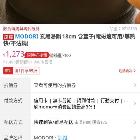
融合傳統與現代設計
品號：
9712155
MODORI
玄黑湯鍋 18cm 含蓋子(電磁爐可用/導熱
快/不沾鍋)
1,273
$
限時折後價
總銷量>100
$
1,498
促銷價
$
1,948
市售價
滿1件享85折
現折
活動賣場
折價券
查看可使用的折價券
付款方式
信用卡 | 無卡分期 | 貨到付款 | 行動支付 | 超
商付款 | ATM | 銀聯卡
刷momo卡消費回饋最高3%！
配送方式
快速到貨/離島配送
未滿$490 運費$75
品牌名稱
MODORI
．
追蹤