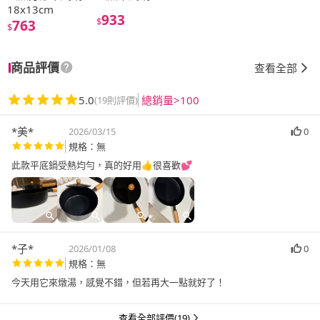
18x13cm
933
$
763
$
商品評價
查看全部
5.0
總銷量>100
(19則評價)
*美*
2026/03/15
0
規格：無
此款平底鍋受熱均勻，真的好用👍很喜歡💕
*子*
2026/01/08
0
規格：無
今天用它來燉湯，感覺不錯，但若再大一點就好了！
查看全部評價(19)