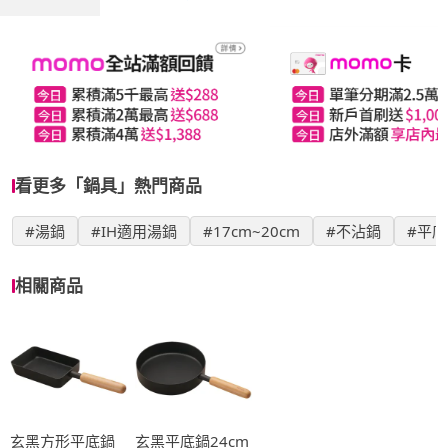
看更多「鍋具」熱門商品
#湯鍋
#IH適用湯鍋
#17cm~20cm
#不沾鍋
#平底
相關商品
玄黑方形平底鍋
玄黑平底鍋24cm