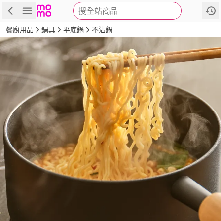
搜全站商品
商品
評價
詳情
規格
推薦
餐廚用品
鍋具
平底鍋
不沾鍋