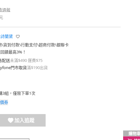
貴通報
元
r 雅詩蘭黛
期
\
貨到付款
\
行動支付
\
超商付款
\
銀聯卡
費回饋最高3%！
島配送
未滿$490 運費$75
yfone門市取貨
滿$190出貨
購3組，僅限下單1次
價券
加入追蹤
購物