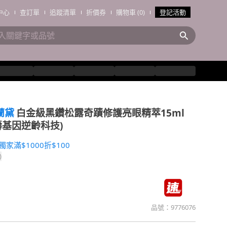
中心
查訂單
追蹤清單
折價券
購物車 (0)
登記活動
詩蘭黛
白金級黑鑽松露奇蹟修護亮眼精萃15ml
™長壽基因逆齡科技)
10獨家滿$1000折$100
)
品號：
9776076