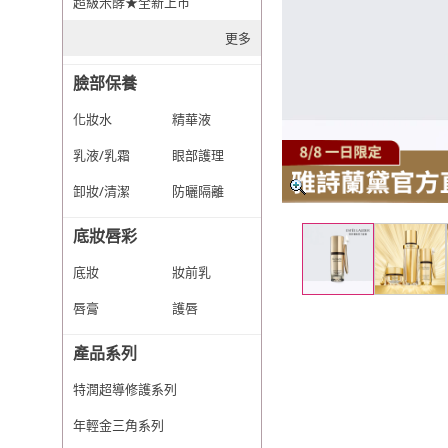
超級米酵★全新上市
更多
臉部保養
化妝水
精華液
乳液/乳霜
眼部護理
卸妝/清潔
防曬隔離
底妝唇彩
底妝
妝前乳
唇膏
護唇
產品系列
特潤超導修護系列
年輕金三角系列