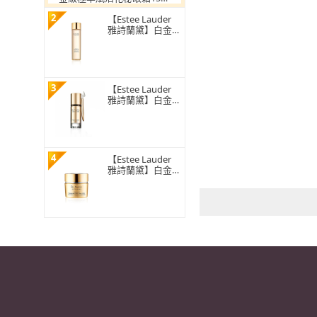
(冰肌乳霜質地 一抹化水)
2
【Estee Lauder
雅詩蘭黛】白金級
極萃賦活花秘凝露
200ml(明亮柔嫩
滋養肌膚)
3
【Estee Lauder
雅詩蘭黛】白金級
黑鑽松露奇蹟修護
亮眼精萃15ml(全
新逆齡青春科技x
修護眼周肌膚)
4
【Estee Lauder
雅詩蘭黛】白金級
極萃賦活花秘乳霜
50ml(打造彈嫩巔
峰)