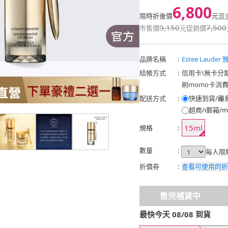
6,800
限時折後價
元
賣
9,150
7,500
市售價
元
促銷價
品牌名稱
:
Estee Laude
結帳方式
:
信用卡
\
無卡分
刷momo卡消
配送方式
:
快速到貨/離
超商/i郵箱/m
15ml
規格
:
數量
:
每人限
折價券
:
查看可使用的折
售完補貨中
最快今天 08/08 到貨