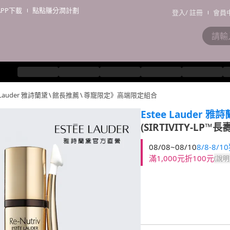
APP下載
點點賺分潤計劃
登入
/
註冊
會員
 Lauder 雅詩蘭黛
\
館長推薦
\
尊寵限定》高端限定組合
Estee Lauder 雅
(SIRTIVITY-LP
08/08~08/10
8/8-8/
滿1,000元折100元
(說明