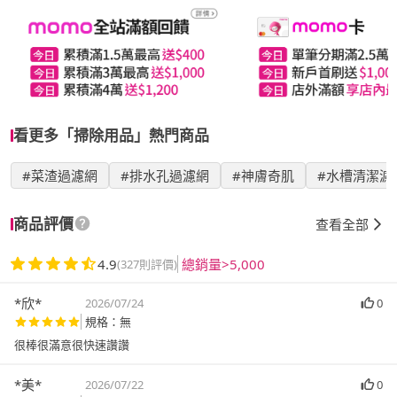
看更多「掃除用品」熱門商品
#菜渣過濾網
#排水孔過濾網
#神膚奇肌
#水槽清潔濾
商品評價
查看全部
4.9
總銷量>5,000
(327則評價)
*欣*
2026/07/24
0
規格：無
很棒很滿意很快速讚讚
*美*
2026/07/22
0