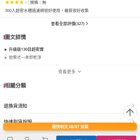
規格：無
300入超密水槽過濾網很好使用，雜質很好收集
查看全部評價(327)
圖文詳情
升級版130目超密實
拋棄式一拿即乾淨
查看更多
商品規格
相關分類
品牌名稱
神膚奇肌
退換貨須知
適用於
廚房
快速到貨說明
最快明天 08/07 到貨
規格：22CM±5% (130目)
材質 : 聚乙烯PE