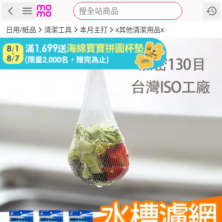
搜全站商品
商品
評價
詳情
規格
推薦
日用/紙品
清潔工具
本月主打
x其他清潔用品x