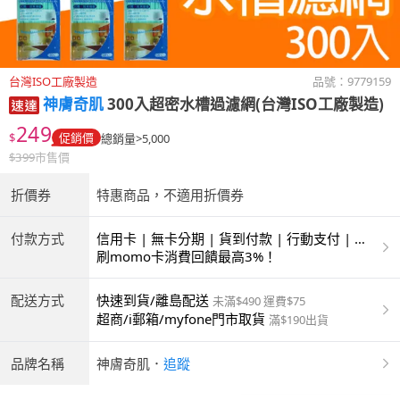
台灣ISO工廠製造
品號：
9779159
神膚奇肌
300入超密水槽過濾網(台灣ISO工廠製造)
249
$
促銷價
總銷量>5,000
$
399
市售價
折價券
特惠商品，不適用折價券
付款方式
信用卡 | 無卡分期 | 貨到付款 | 行動支付 | 超
商付款 | ATM | 銀聯卡 | 銀行帳戶付款
刷momo卡消費回饋最高3%！
配送方式
快速到貨/離島配送
未滿$490 運費$75
超商/i郵箱/myfone門市取貨
滿$190出貨
品牌名稱
神膚奇肌
．
追蹤