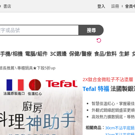
書店
登入
註冊
會員
搜尋
手機/相機
電腦/組件
3C週邊
保健/醫療
食品/飲料
生鮮
館長推薦
\
專櫃鍋具★下殺5折up
2X鈦合金微粒子不沾塗層
Tefal 特福
法國製銀
智慧佳溫紅心，掌握最佳
外翻式鍋緣起鍋盛菜更順
高效熱力擴散鍋底，導熱
相關商品：
30cm不沾平底鍋
32cm不沾平底鍋