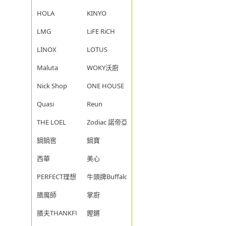
HOLA
KINYO
LMG
LiFE RiCH
LINOX
LOTUS
Maluta
WOKY沃廚
Nick Shop
ONE HOUSE
Quasi
Reun
THE LOEL
Zodiac 諾帝亞
鍋鍋窖
鍋寶
西華
美心
PERFECT理想
牛頭牌Buffalo
膳魔師
掌廚
膳夫THANKFUL
鏗鏘