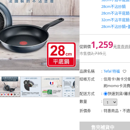
28cm不沾炒鍋
28cm不沾平底鍋
32cm不沾平底鍋
28cm不沾炒鍋+
1,259
促銷價
元
賣貴通
2,735
市售價
元
品牌名稱
:
Tefal 特福
結帳方式
:
信用卡
\
無卡分
刷momo卡消
配送方式
:
快速到貨/離
數量
:
折價券
:
特惠商品，不適
售完補貨中