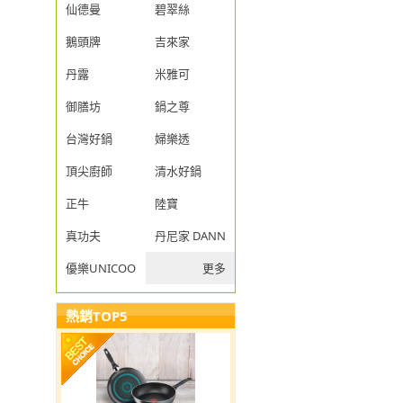
仙德曼
碧翠絲
鵝頭牌
吉來家
丹露
米雅可
御膳坊
鍋之尊
台灣好鍋
婦樂透
頂尖廚師
清水好鍋
正牛
陸寶
真功夫
丹尼家 DANNY JIA
優樂UNICOOK
更多
熱銷TOP5