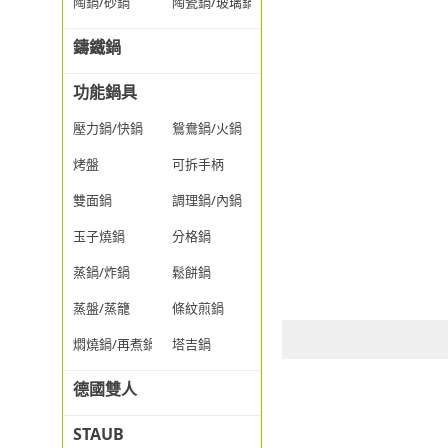
陶鍋/砂鍋
陶瓷鍋/玻璃鍋/透明鍋
鑄鐵鍋
功能鍋具
壓力鍋/快鍋
鴛鴦鍋/火鍋
烤盤
可拆手柄
雙面鍋
調理鍋/內鍋
玉子燒鍋
分格鍋
蒸鍋/炸鍋
鬆餅鍋
蒸盤/蒸籠
條紋煎鍋
燜燒鍋/再煮鍋
塔吉鍋
德國雙人
STAUB