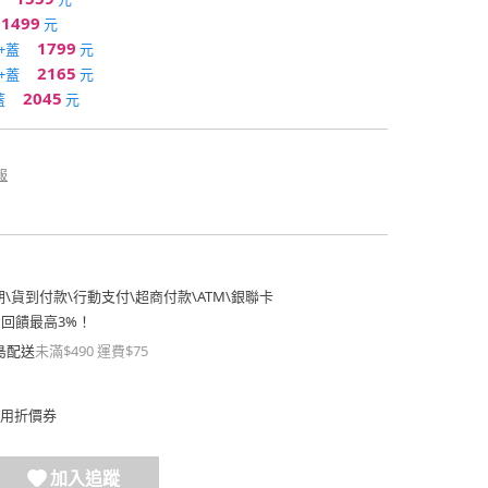
1499
元
1799
+蓋
元
2165
+蓋
元
2045
蓋
元
報
期
\
貨到付款
\
行動支付
\
超商付款
\
ATM
\
銀聯卡
費回饋最高3%！
島配送
未滿$490 運費$75
用折價券
加入追蹤