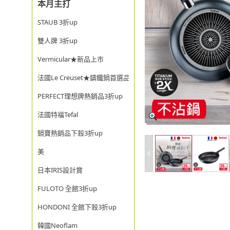
本月主打
STAUB 3折up
雙人牌 3折up
Vermicular★新品上市
法國Le Creuset★鑄鐵鍋首選品牌
PERFECT理想牌熱銷品3折up
法國特福Tefal
鍋寶熱銷品下殺3折up
美
日本IRIS設計賞
FULOTO 全館3折up
HONDONI 全館下殺3折up
韓國Neoflam