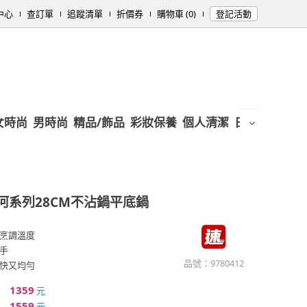
中心
查訂單
追蹤清單
折價券
購物車 (0)
登記活動
女時尚
男時尚
精品/飾品
彩妝保養
個人清潔
日用/紙品
母
河系列28CM不沾鍋平底鍋
烹調溫度
手
品號：
9780412
快又均勻
1359
元
1559
元