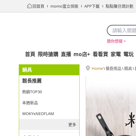
回首頁
momo富立保險
APP下載
點點賺分潤計劃
猜你想搜 >
首頁
限時搶購
直播
mo店+
看看買
家電
電玩
Home
\
餐廚用品
\
鍋具
\
鍋具
館長推薦
熱銷TOP30
本週新品
WOKYxNEOFLAM
更多