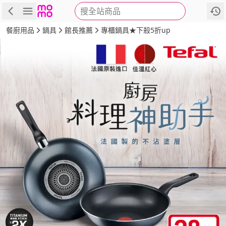
搜全站商品
商品
評價
詳情
規格
推薦
餐廚用品
鍋具
館長推薦
專櫃鍋具★下殺5折up