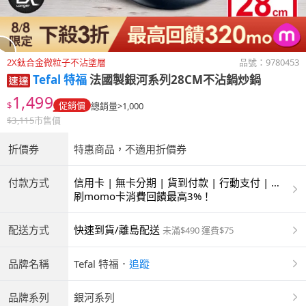
2X鈦合金微粒子不沾塗層
品號：
9780453
Tefal 特福
法國製銀河系列28CM不沾鍋炒鍋
1,499
$
促銷價
總銷量>1,000
$
3,115
市售價
折價券
特惠商品，不適用折價券
付款方式
信用卡 | 無卡分期 | 貨到付款 | 行動支付 | 超
商付款 | ATM | 銀聯卡
刷momo卡消費回饋最高3%！
配送方式
快速到貨/離島配送
未滿$490 運費$75
品牌名稱
Tefal 特福
．
追蹤
品牌系列
銀河系列