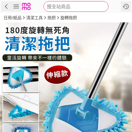
搜全站商品
商品
評價
詳情
規格
推薦
日用/紙品
清潔工具
拖把
旋轉拖把