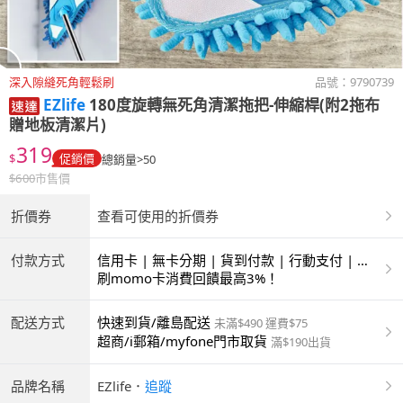
深入隙縫死角輕鬆刷
品號：
9790739
EZlife
180度旋轉無死角清潔拖把-伸縮桿(附2拖布
贈地板清潔片)
319
$
促銷價
總銷量>50
$
600
市售價
折價券
查看可使用的折價券
付款方式
信用卡 | 無卡分期 | 貨到付款 | 行動支付 | 超
商付款 | ATM | 銀聯卡
刷momo卡消費回饋最高3%！
配送方式
快速到貨/離島配送
未滿$490 運費$75
超商/i郵箱/myfone門市取貨
滿$190出貨
品牌名稱
EZlife
．
追蹤