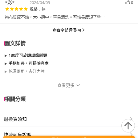
*彩*
2024/04/05
0
規格：無
拖布質感不錯，大小適中，容易清洗。可惜長度短了些⋯
查看全部評價(4)
圖文詳情
180度可旋轉調節刷頭
手柄加長，可掃除高處
乾濕兩用，去汙力強
查看更多
商品規格
相關分類
品牌名稱
EZlife
退換貨須知
適用於
臥室、客廳、浴室、廚房、門、門櫃、陽台、
餐廳、室內、玄關
快速到貨說明