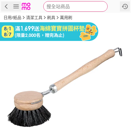
搜全站商品
商品
評價
詳情
規格
推薦
日用/紙品
清潔工具
刷具
萬用刷