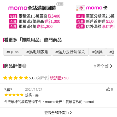
看更多「掃除用品」熱門商品
#Quasi
#馬毛刷家用
#強力去汙清潔刷
#鍋具
#馬
商品評價
查看全部
5.0
總銷量>50
(1則評價)
*嘉*
2024/11/27
0
規格：無
台灣最棒的網路購物平台，momo最棒！我最喜歡的momo!
查看全部評價(1)