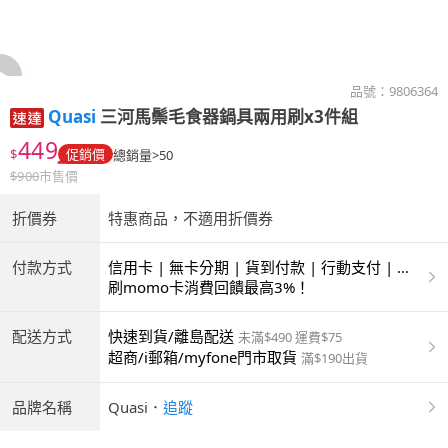
品號：
9806364
Quasi
三河馬鬃毛食器鍋具兩用刷x3件組
449
$
促銷價
總銷量>50
$
900
市售價
折價券
特惠商品，不適用折價券
付款方式
信用卡 | 無卡分期 | 貨到付款 | 行動支付 | 超
商付款 | ATM | 銀聯卡
刷momo卡消費回饋最高3%！
配送方式
快速到貨/離島配送
未滿$490 運費$75
超商/i郵箱/myfone門市取貨
滿$190出貨
品牌名稱
Quasi
．
追蹤