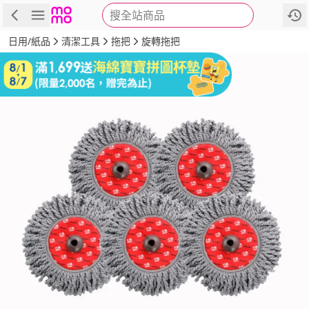
搜全站商品
商品
評價
詳情
規格
推薦
日用/紙品
清潔工具
拖把
旋轉拖把