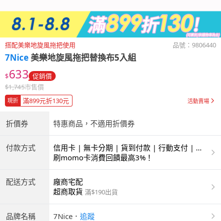
搭配美樂地旋風拖把使用
品號：
9806440
7Nice
美樂地旋風拖把替換布5入組
633
$
促銷價
$
1,745
市售價
滿899元折130元
現折
活動賣場
折價券
特惠商品，不適用折價券
付款方式
信用卡 | 無卡分期 | 貨到付款 | 行動支付 | 超
商付款 | ATM | 銀聯卡 | 銀行帳戶付款
刷momo卡消費回饋最高3%！
配送方式
廠商宅配
超商取貨
滿$190出貨
品牌名稱
7Nice
．
追蹤