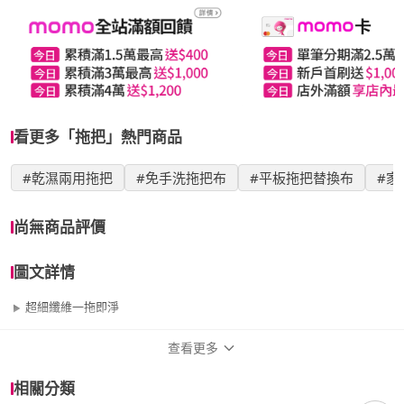
看更多「拖把」熱門商品
#乾濕兩用拖把
#免手洗拖把布
#平板拖把替換布
#家
尚無商品評價
圖文詳情
超細纖維一拖即淨
查看更多
商品規格
相關分類
品牌名稱
7Nice