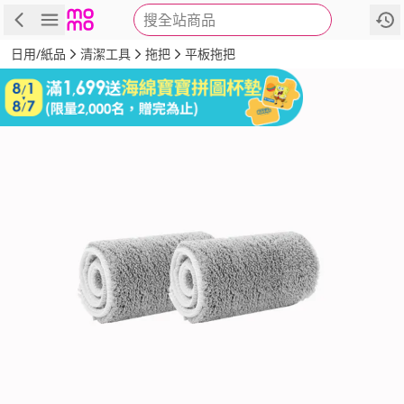
搜全站商品
商品
評價
詳情
規格
推薦
日用/紙品
清潔工具
拖把
平板拖把