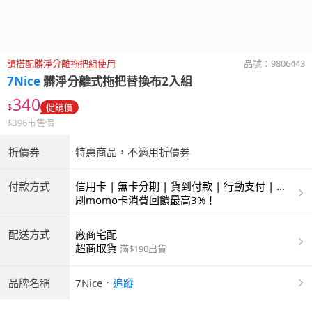
請搭配髒淨分離拖把組使用
品號：
9806443
7Nice
髒淨分離式拖把替換布2入組
340
$
促銷價
$
396
市售價
折價券
特惠商品，不適用折價券
付款方式
信用卡 | 無卡分期 | 貨到付款 | 行動支付 | 超
商付款 | ATM | 銀聯卡 | 銀行帳戶付款
刷momo卡消費回饋最高3%！
配送方式
廠商宅配
超商取貨
滿$190出貨
品牌名稱
7Nice
．
追蹤