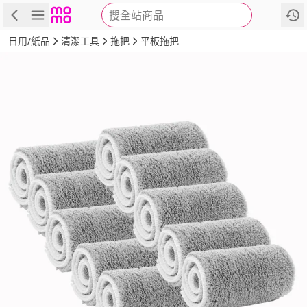
搜全站商品
商品
評價
詳情
規格
推薦
日用/紙品
清潔工具
拖把
平板拖把