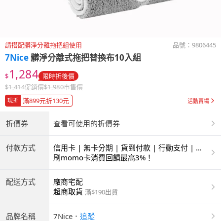
請搭配髒淨分離拖把組使用
品號：
9806445
7Nice
髒淨分離式拖把替換布10入組
1,284
$
限時折後價
$
1,414
促銷價
$
1,980
市售價
滿899元折130元
現折
活動賣場
折價券
查看可使用的折價券
付款方式
信用卡 | 無卡分期 | 貨到付款 | 行動支付 | 超
商付款 | ATM | 銀聯卡
刷momo卡消費回饋最高3%！
配送方式
廠商宅配
超商取貨
滿$190出貨
品牌名稱
7Nice
．
追蹤