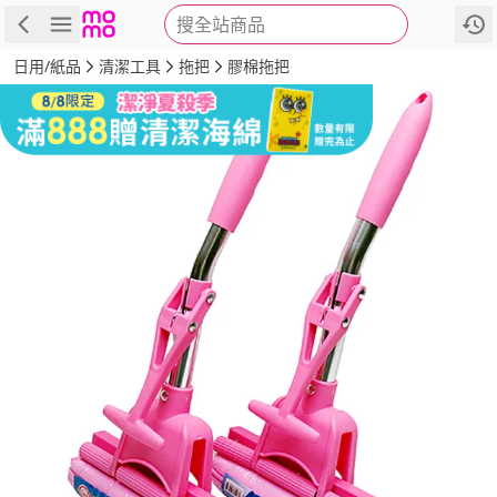
搜全站商品
商品
評價
詳情
規格
推薦
日用/紙品
清潔工具
拖把
膠棉拖把