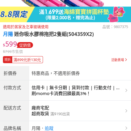
適用於居家及汔車玻璃使用
品號：
9807375
月陽
迷你吸水膠棉拖把2隻組(504359X2)
599
$
促銷價
$
799
市售價
滿899元折130元
現折
活動賣場
折價券
特惠商品，不適用折價券
付款方式
信用卡 | 無卡分期 | 貨到付款 | 行動支付 | 超
商付款 | ATM | 銀聯卡
刷momo卡消費回饋最高3%！
配送方式
廠商宅配
超商取貨
滿$190出貨
品牌名稱
月陽
．
追蹤