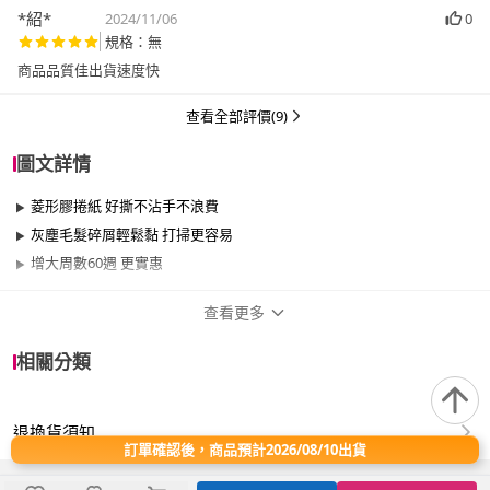
*紹*
2024/11/06
0
規格：無
商品品質佳出貨速度快
查看全部評價(9)
圖文詳情
菱形膠捲紙 好撕不沾手不浪費
灰塵毛髮碎屑輕鬆黏 打掃更容易
增大周數60週 更實惠
查看更多
商品規格
相關分類
品牌名稱
UdiLife
退換貨須知
適用於
臥室、客廳、浴室、廚房、門、門櫃、陽台、
訂單確認後，商品預計2026/08/10出貨
餐廳、室內、室外、玄關、窗戶