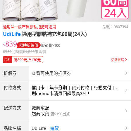
通用型一般市售膠黏拖把均適用
品號：
9807394
UdiLife
通用型膠黏補充包60周(24入)
839
$
限時折後價
總銷量>100
$
969
促銷價
$
1,800
市售價
滿899元折130元
現折
活動賣場
折價券
查看可使用的折價券
付款方式
信用卡 | 無卡分期 | 貨到付款 | 行動支付 | 超
商付款 | ATM | 銀聯卡
刷momo卡消費回饋最高3%！
配送方式
廠商宅配
超商取貨
滿$190出貨
品牌名稱
UdiLife
．
追蹤