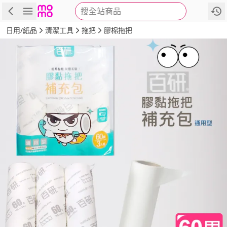
搜全站商品
商品
評價
詳情
規格
推薦
日用/紙品
清潔工具
拖把
膠棉拖把