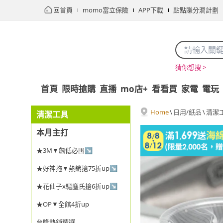
回首頁
momo富立保險
APP下載
點點賺分潤計劃
猜你想搜 >
首頁
限時搶購
直播
mo店+
看看買
家電
電玩
Home
\
日用/紙品
\
清潔
清潔工具
本月主打
★3M▼飆低必囤↘
★好神拖▼熱銷搶75折up↘
★花仙子x驅塵氏搶6折up↘
★OP▼全館4折up
台隆熱銷精選