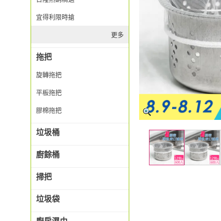
宜得利限時搶
更多
拖把
旋轉拖把
平板拖把
膠棉拖把
垃圾桶
廚餘桶
掃把
垃圾袋