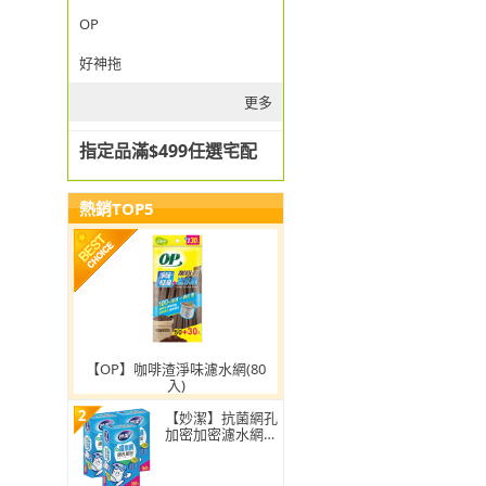
OP
好神拖
更多
指定品滿$499任選宅配
熱銷TOP5
【OP】咖啡渣淨味濾水網(80
入)
2
【妙潔】抗菌網孔
加密加密濾水網-
超值3入組(160枚/
盒)