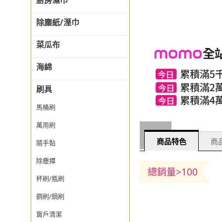
廚房濕巾
除塵紙/溼巾
菜瓜布
海綿
刷具
馬桶刷
萬用刷
商品特色
商品
隨手黏
除塵撢
總銷量>100
杯刷/瓶刷
鋼刷/鍋刷
窗戶清潔