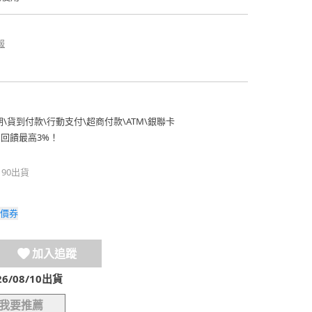
報
期
\
貨到付款
\
行動支付
\
超商付款
\
ATM
\
銀聯卡
費回饋最高3%！
190出貨
價券
加入追蹤
/08/10出貨
我要推薦