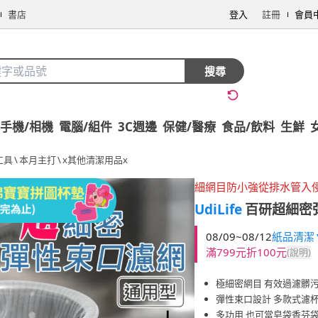
書店
登入
註冊
會員
搜尋
手機/相機
電腦/組件
3C週邊
保健/醫療
食品/飲料
生鮮
工具
\
本月主打
\
x其他清潔用品x
細網目防小強從排水管入
UdiLife
百研超細密彈
08/09~08/12
紙品清潔▼
滿799元折100元
(說明)
極細密網目 有效過濾髒
彈性束口設計 多款式濾
多功用 也可當皂袋香芬