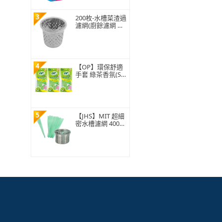
3
200枚-水槽菜渣過
濾網(廚餘濾網 菜
渣過濾 水槽過濾
網 水槽濾網)
4
【OP】環保舒適
手套 綠茶香氛(S/
M/L 1雙)
5
【JHS】MIT 超細
密水槽濾網 400入
贈抽取盒 排水孔
濾網 廚房濾網 台
灣ISO工廠製造