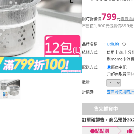
799
限時折後價
元
賣貴通
1,600
899
市售價
元
促銷價
元
品牌名稱
:
UdiLife
結帳方式
:
信用卡
\
無卡分
刷momo卡消
配送方式
:
廠商宅配
超商取貨
滿$
數量
:
折價券
:
查看可使用的折
售完補貨中
訂單確認後，商品預計2026
點點賺