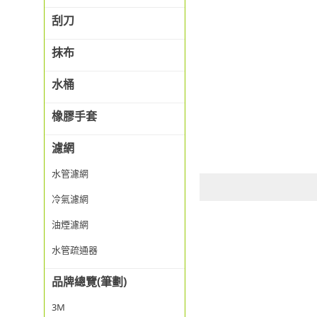
刮刀
抹布
水桶
橡膠手套
濾網
水管濾網
冷氣濾網
油煙濾網
水管疏通器
品牌總覽(筆劃)
3M