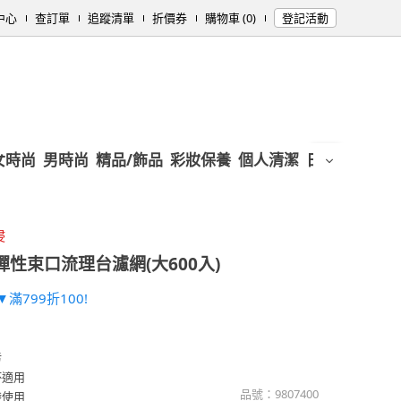
中心
查訂單
追蹤清單
折價券
購物車 (0)
登記活動
女時尚
男時尚
精品/飾品
彩妝保養
個人清潔
日用/紙品
母
侵
性束口流理台濾網(大600入)
滿799折100!
污
杯適用
品號：
9807400
袋使用