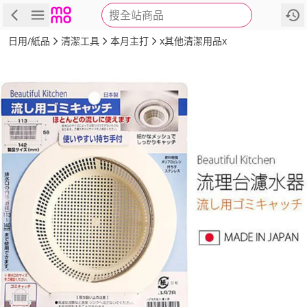
搜全站商品
商品
評價
詳情
規格
推薦
日用/紙品
清潔工具
本月主打
x其他清潔用品x