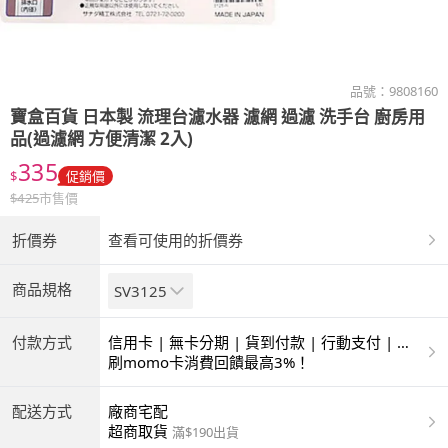
品號：
9808160
寶盒百貨
日本製 流理台濾水器 濾網 過濾 洗手台 廚房用
品(過濾網 方便清潔 2入)
335
$
促銷價
$
425
市售價
折價券
查看可使用的折價券
商品規格
SV3125
付款方式
信用卡 | 無卡分期 | 貨到付款 | 行動支付 | 超
商付款 | ATM | 銀聯卡
刷momo卡消費回饋最高3%！
配送方式
廠商宅配
超商取貨
滿$190出貨