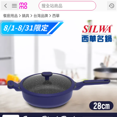
搜全站商品
商品
評價
詳情
規格
推薦
餐廚用品
鍋具
台灣品牌
西華