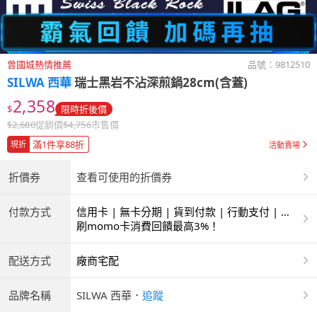
曾國城熱情推薦
品號：
9812510
SILWA 西華
瑞士黑岩不沾深煎鍋28cm(含蓋)
2,358
$
限時折後價
$
2,680
促銷價
$
4,756
市售價
滿1件享88折
現折
活動賣場
折價券
查看可使用的折價券
付款方式
信用卡 | 無卡分期 | 貨到付款 | 行動支付 | 超
商付款 | ATM | 銀聯卡
刷momo卡消費回饋最高3%！
配送方式
廠商宅配
品牌名稱
SILWA 西華
．
追蹤