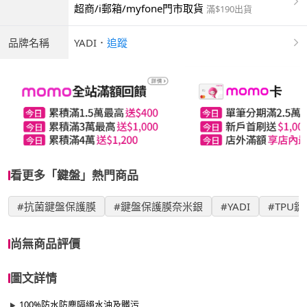
超商/i郵箱/myfone門市取貨
滿$190出貨
品牌名稱
YADI
．
追蹤
看更多「鍵盤」熱門商品
#抗菌鍵盤保護膜
#鍵盤保護膜奈米銀
#YADI
#TPU
尚無商品評價
圖文詳情
100%防水防塵隔絕水油及髒污