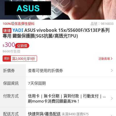
100%環保高彈性塑料
品號：
9816833
YADI
ASUS vivobook 15x/S5600F/X513EP系列
專用 鍵盤保護膜(SGS抗菌/高透光TPU)
300
$
促銷價
$
600
市售價
滿2,000元享9折
現折
活動賣場
折價券
查看可使用的折價券
保固資訊
7天保固期
付款方式
信用卡 | 無卡分期 | 貨到付款 | 行動支付 | 超
商付款 | ATM | 銀聯卡
刷momo卡消費回饋最高3%！
配送方式
快速到貨/離島配送
未滿$490 運費$75