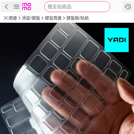
搜全站商品
商品
評價
詳情
規格
推薦
3C週邊
滑鼠/鍵盤
鍵鼠周邊
鍵盤膜/貼紙