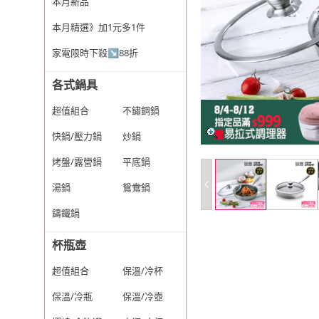
本月新品
本月精選》加1元多1件
家電限時下殺↘88折
各式鍋具
超值組合
不鏽鋼鍋
快鍋/壓力鍋
炒鍋
烤盤/露營鍋
平底鍋
湯鍋
鴛鴦鍋
鑄鐵鍋
杯瓶壺
超值組合
保溫/冷杯
保溫/冷瓶
保溫/冷壺