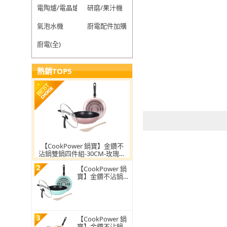
電陶爐/電晶爐
研磨/果汁機
氣泡水機
廚電配件加購
廚電(全)
熱銷TOP5
【CookPower 鍋寶】金鑽不
沾鍋雙鍋四件組-30CM-玫瑰金
(30CM炒鍋+30CM平底鍋+蓋
2
+木鏟)
【CookPower 鍋
寶】金鑽不沾鍋雙
鍋四件組-30CM-
蒂芬妮藍(30CM炒
鍋+30CM平底鍋
+蓋+木鏟)
3
【CookPower 鍋
寶】金鑽不沾鍋雙