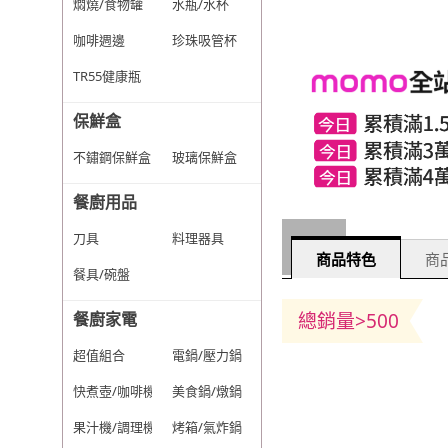
燜燒/食物罐
水瓶/水杯
咖啡週邊
珍珠吸管杯
TR55健康瓶
保鮮盒
不鏽鋼保鮮盒
玻璃保鮮盒
餐廚用品
刀具
料理器具
商品特色
商品
餐具/碗盤
餐廚家電
總銷量>500
超值組合
電鍋/壓力鍋
快煮壺/咖啡機
美食鍋/燉鍋
果汁機/調理機
烤箱/氣炸鍋