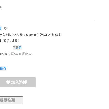
報
寶
期
\
貨到付款
\
行動支付
\
超商付款
\
ATM
\
銀聯卡
費回饋最高3%！
更多
島配送
未滿$490 運費$75
價券
加入追蹤
我要推薦