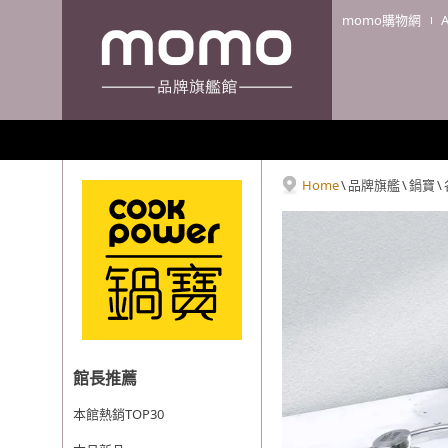
momo購物網
Home
\
品牌旗艦
\
鍋寶
\
館長推薦
本館熱銷TOP30