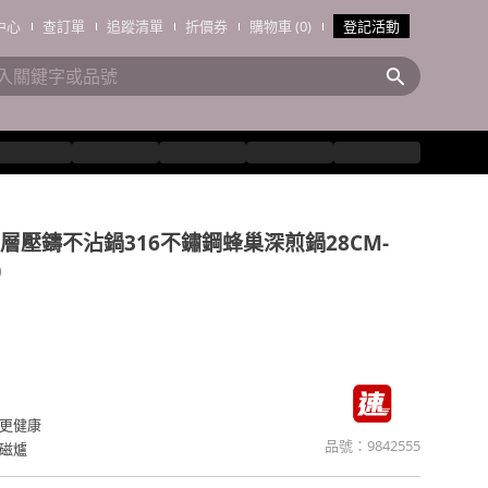
中心
查訂單
追蹤清單
折價券
購物車 (0)
登記活動
層壓鑄不沾鍋316不鏽鋼蜂巢深煎鍋28CM-
)
更健康
品號：
9842555
磁爐