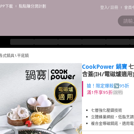
APP下載
點點賺分潤計劃
登入
/
註冊
會員
各式鍋具
\
平底鍋
CookPower 鍋寶
七
含蓋(IH/電磁爐適用
搶！限定爆殺↘95折
滿1件享95折
(說明)
七層強化壓鑄技術
立體蜂巢網紋，低脂烹調
複合金導磁鍋底，適用電