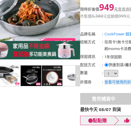
949
限時折後價
元
賣貴通
3,380
999
市售價
元
促銷價
元
品牌名稱
:
CookPower 鍋
結帳方式
:
信用卡
\
無卡分
刷momo卡消
保固資訊
:
1年保固期
配送方式
:
快速到貨/離
數量
:
折價券
:
查看可使用的折
售完補貨中
最快今天 08/07 到貨
點點賺