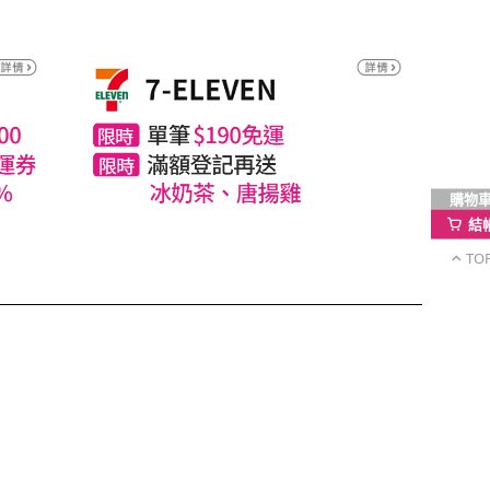
購物
結
TO