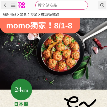
搜全站商品
商品
評價
詳情
規格
推薦
餐廚用品
鍋具
炒鍋
鐵鍋/鑄鐵鍋