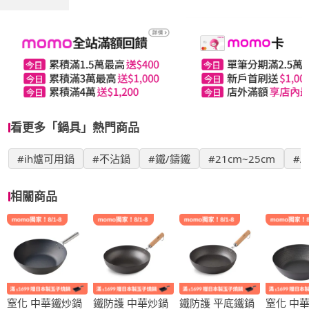
看更多「鍋具」熱門商品
#ih爐可用鍋
#不沾鍋
#鐵/鑄鐵
#21cm~25cm
#A
相關商品
窒化 中華鐵炒鍋
鐵防護 中華炒鍋
鐵防護 平底鐵鍋
窒化 中