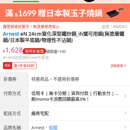
露營居家好幫手，無塗層使用安心
品號：
9880003
Arnest
eN 24cm窒化深型鐵炒鍋_ih爐可用鍋(無塗層鐵
鍋/日本製平底鍋/物理性不沾鍋)
1,628
$
限時折後價
總銷量>100
$
1,850
促銷價
$
2,500
市售價
滿1件享88折
現折
活動賣場
折價券
特惠商品，不適用折價券
付款方式
信用卡 | 無卡分期 | 貨到付款 | 行動支付 | 超
商付款 | ATM | 銀聯卡
刷momo卡消費回饋最高3%！
配送方式
廠商宅配
品牌名稱
Arnest
．
追蹤