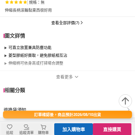
規格：無
伸縮長柄滾輪黏東西很好用
查看全部評價(7)
圖文詳情
可直立放置兼具防塵功能
菱型膠紙好撕取，避免膠紙相互沾
伸縮柄可依身高或打掃場合調整
查看更多
商品規格
相關分類
品牌名稱
UdiLife
退換貨須知
適用於
臥室、客廳、廚房、門、門櫃、陽台、餐廳、
訂單確認後，商品預計2026/08/10出貨
室內、室外、窗戶
加入購物車
直接購買
追蹤
追蹤清單
購物車