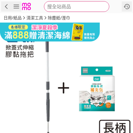
搜全站商品
商品
評價
詳情
規格
推薦
日用/紙品
清潔工具
除塵紙/溼巾