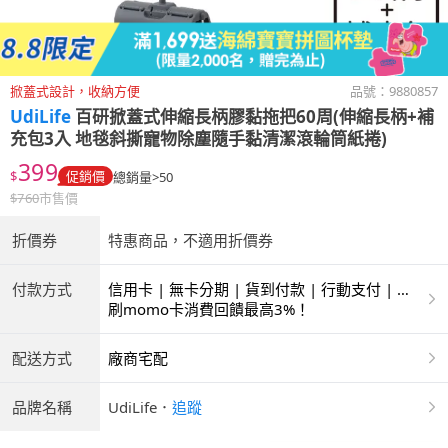
掀蓋式設計，收納方便
品號：
9880857
UdiLife
百研掀蓋式伸縮長柄膠黏拖把60周(伸縮長柄+補
充包3入 地毯斜撕寵物除塵隨手黏清潔滾輪筒紙捲)
399
$
促銷價
總銷量>50
$
760
市售價
折價券
特惠商品，不適用折價券
付款方式
信用卡 | 無卡分期 | 貨到付款 | 行動支付 | 超
商付款 | ATM | 銀聯卡
刷momo卡消費回饋最高3%！
配送方式
廠商宅配
品牌名稱
UdiLife
．
追蹤