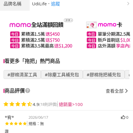
品牌名稱
UdiLife
．
追蹤
看更多「拖把」熱門商品
#膠棉清潔工具
#除塵工具補充包
#膠棉拖把補充包
#U
商品評價
查看全部
4.9
總銷量>100
(18則評價)
*宥*
2026/06/17
0
規格：無