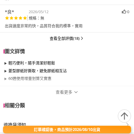
*良*
2026/05/12
0
規格：無
出貨速度非常的快，品質符合我的標準，實用
查看全部評價(18)
圖文詳情
輕巧便利，隨手清潔好輕鬆
菱型膠紙好撕取，避免膠紙相互沾
60週使用增量划算又實惠
查看更多
商品規格
相關分類
品牌名稱
UdiLife
退換貨須知
適用於
臥室、客廳、浴室、廚房、門、門櫃、陽台、
訂單確認後，商品預計2026/08/10出貨
餐廳、室內、室外、玄關、窗戶