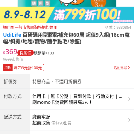
通用型一般市售膠黏拖把均適用
品號：
9880864
UdiLife
百研通用型膠黏補充包60周 超值9入組(16cm寬
幅/斜撕/地毯/寵物/隨手黏毛/除塵)
369
$
促銷價
總銷量>100
$
699
市售價
滿799元折100元
現折
活動賣場
折價券
特惠商品，不適用折價券
付款方式
信用卡 | 無卡分期 | 貨到付款 | 行動支付 | 超
商付款 | ATM | 銀聯卡
刷momo卡消費回饋最高3%！
配送方式
廠商宅配
超商取貨
滿$190出貨