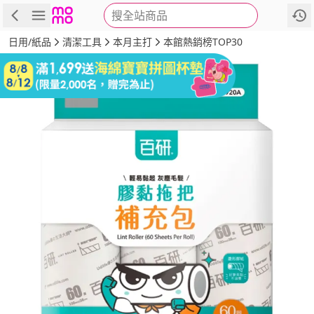
搜全站商品
商品
評價
詳情
規格
推薦
日用/紙品
清潔工具
本月主打
本館熱銷榜TOP30