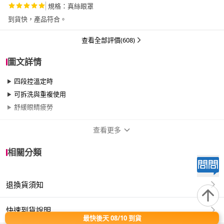
規格：真絲眼罩
到貨快，產品符合。
查看全部評價(608)
圖文詳情
四段控溫定時
可拆洗與重複使用
舒緩眼睛疲勞
查看更多
商品規格
相關分類
品牌名稱
SAMPO 聲寶
退換貨須知
類型
USB
保固資訊
1年保固期
快速到貨說明
最快後天 08/10 到貨