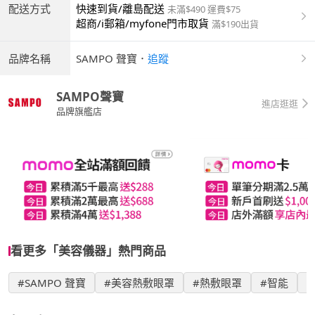
配送方式
快速到貨/離島配送
未滿$490 運費$75
超商/i郵箱/myfone門市取貨
滿$190出貨
品牌名稱
SAMPO 聲寶
．
追蹤
SAMPO聲寶
進店逛逛
品牌旗艦店
看更多「美容儀器」熱門商品
#SAMPO 聲寶
#美容熱敷眼罩
#熱敷眼罩
#智能