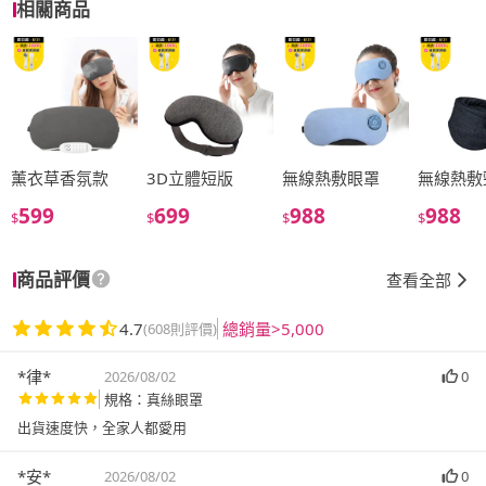
相關商品
薰衣草香氛款
3D立體短版
無線熱敷眼罩
無線熱敷
599
699
988
988
$
$
$
$
商品評價
查看全部
4.7
總銷量>5,000
(608則評價)
*律*
2026/08/02
0
規格：真絲眼罩
出貨速度快，全家人都愛用
*安*
2026/08/02
0