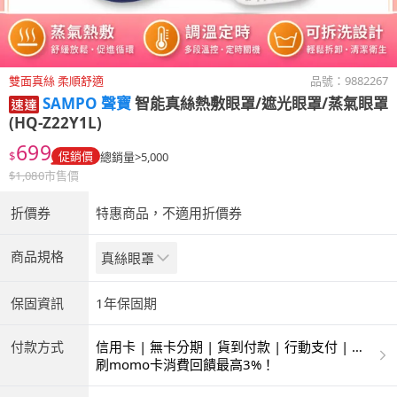
雙面真絲 柔順舒適
品號：
9882267
SAMPO 聲寶
智能真絲熱敷眼罩/遮光眼罩/蒸氣眼罩
(HQ-Z22Y1L)
699
$
促銷價
總銷量>5,000
$
1,080
市售價
折價券
特惠商品，不適用折價券
商品規格
真絲眼罩
保固資訊
1年保固期
付款方式
信用卡 | 無卡分期 | 貨到付款 | 行動支付 | 超
商付款 | ATM | 銀聯卡
刷momo卡消費回饋最高3%！