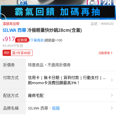
滿額再加贈
品號：
9906520
SILWA 西華
冷極輕量快炒鍋28cm(含蓋)
917
$
促銷價
(下單再折)
總銷量>100
$
2,450
市售價
滿1件享88折
現折
活動賣場
折價券
特惠商品，不適用折價券
付款方式
信用卡 | 無卡分期 | 貨到付款 | 行動支付 | 超
商付款 | ATM | 銀聯卡
刷momo卡消費回饋最高3%！
配送方式
廠商宅配
品牌名稱
SILWA 西華
．
追蹤