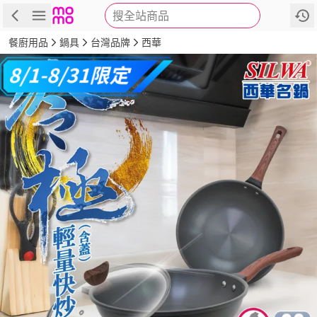
搜全站商品
商品
評價
詳情
規格
推薦
餐廚用品
鍋具
台灣品牌
西華