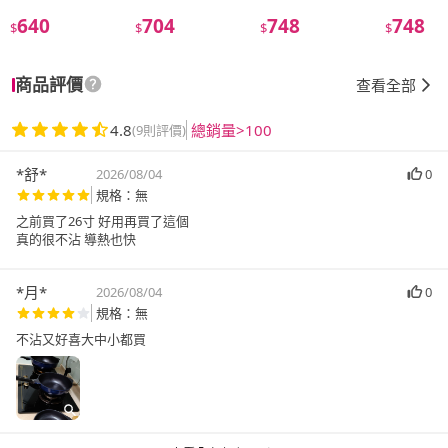
640
704
748
748
$
$
$
$
商品評價
查看全部
4.8
總銷量>100
(9則評價)
*舒*
2026/08/04
0
規格：無
之前買了26寸 好用再買了這個
真的很不沾 導熱也快
*月*
2026/08/04
0
規格：無
不沾又好喜大中小都買