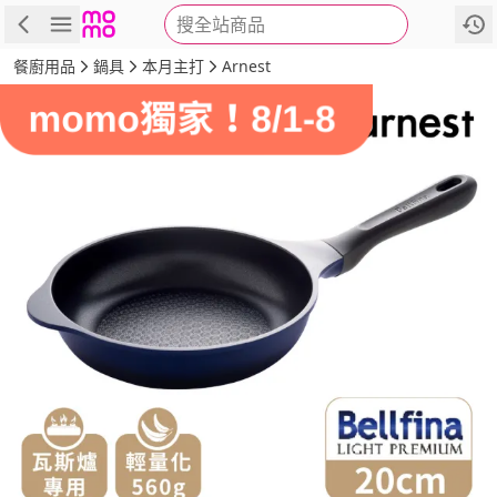
搜全站商品
商品
評價
詳情
規格
推薦
餐廚用品
鍋具
本月主打
Arnest