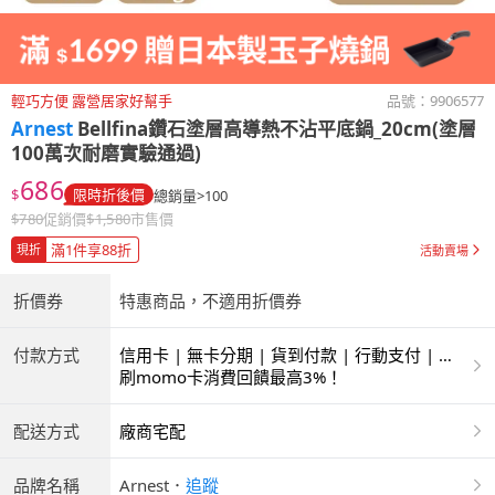
輕巧方便 露營居家好幫手
品號：
9906577
Arnest
Bellfina鑽石塗層高導熱不沾平底鍋_20cm(塗層
100萬次耐磨實驗通過)
686
$
限時折後價
總銷量>100
$
780
促銷價
$
1,580
市售價
滿1件享88折
現折
活動賣場
折價券
特惠商品，不適用折價券
付款方式
信用卡 | 無卡分期 | 貨到付款 | 行動支付 | 超
商付款 | ATM | 銀聯卡
刷momo卡消費回饋最高3%！
配送方式
廠商宅配
品牌名稱
Arnest
．
追蹤