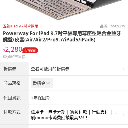
五款iPad 9.7吋皆適用
品號：
9909319
Powerway For iPad 9.7吋平板專用尊座型鋁合金藍牙
鍵盤/皮套(Air/Air2/Pro9.7/iPad5/iPad6)
2,280
$
促銷價
$
2,680
市售價
折價券
查看可使用的折價券
商品規格
香檳金
保固資訊
1年保固期
付款方式
信用卡 | 無卡分期 | 貨到付款 | 行動支付 | 超
商付款 | ATM | 銀聯卡
刷momo卡消費回饋最高3%！