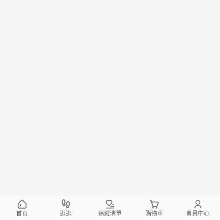
首頁
逛逛
追蹤清單
購物車
會員中心