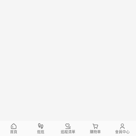
首頁
逛逛
追蹤清單
購物車
會員中心