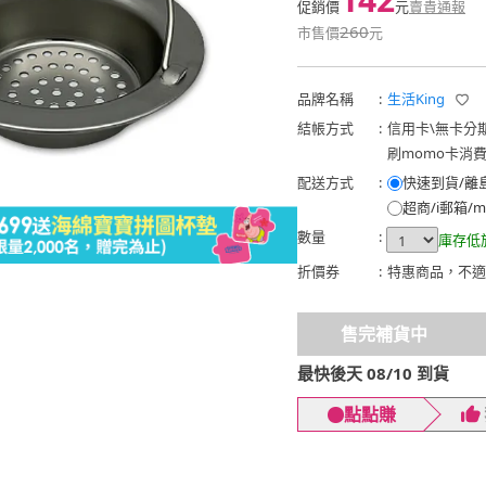
促銷價
元
賣貴通報
260
市售價
元
品牌名稱
:
生活King
結帳方式
:
信用卡
\
無卡分
刷momo卡消
配送方式
:
快速到貨/離
超商/i郵箱/m
數量
:
庫存低
折價券
:
特惠商品，不適
售完補貨中
最快後天 08/10 到貨
點點賺