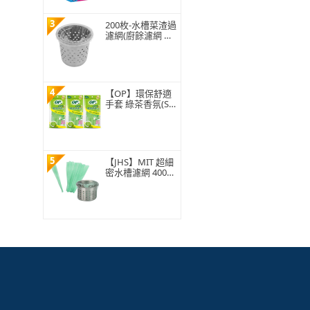
3
200枚-水槽菜渣過
濾網(廚餘濾網 菜
渣過濾 水槽過濾
網 水槽濾網)
4
【OP】環保舒適
手套 綠茶香氛(S/
M/L 1雙)
5
【JHS】MIT 超細
密水槽濾網 400入
贈抽取盒 排水孔
濾網 廚房濾網 台
灣ISO工廠製造