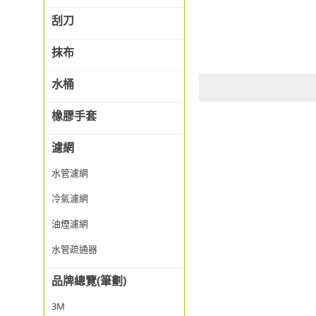
刮刀
抹布
水桶
橡膠手套
濾網
水管濾網
冷氣濾網
油煙濾網
水管疏通器
品牌總覽(筆劃)
3M