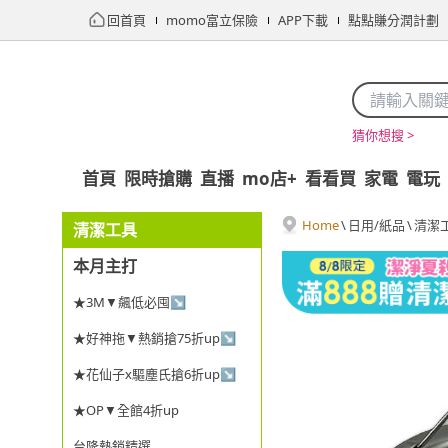
回首頁
momo富立保險
APP下載
點點賺分潤計劃
猜你想搜 >
首頁
限時搶購
直播
mo店+
看看買
家電
電玩
Home
\
日用/紙品
\
清潔
清潔工具
本月主打
★3M▼飆低必囤↘
★好神拖▼熱銷搶75折up↘
★花仙子x驅塵氏搶6折up↘
★OP▼全館4折up
台隆熱銷精選