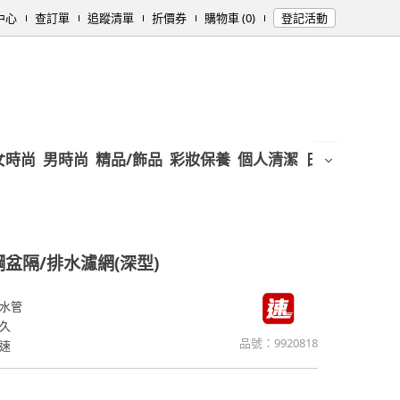
中心
查訂單
追蹤清單
折價券
購物車 (0)
登記活動
女時尚
男時尚
精品/飾品
彩妝保養
個人清潔
日用/紙品
母
盆隔/排水濾網(深型)
水管
久
品號：
9920818
速