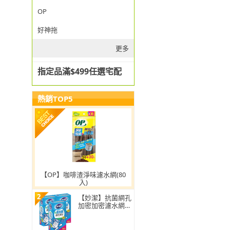
OP
好神拖
更多
指定品滿$499任選宅配
熱銷TOP5
【OP】咖啡渣淨味濾水網(80
入)
2
【妙潔】抗菌網孔
加密加密濾水網-
超值3入組(160枚/
盒)