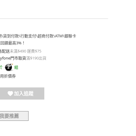
期
\
貨到付款
\
行動支付
\
超商付款
\
ATM
\
銀聯卡
費回饋最高3%！
島配送
未滿$490 運費$75
yfone門市取貨
滿$190出貨
於
組
2
用折價券
加入追蹤
我要推薦