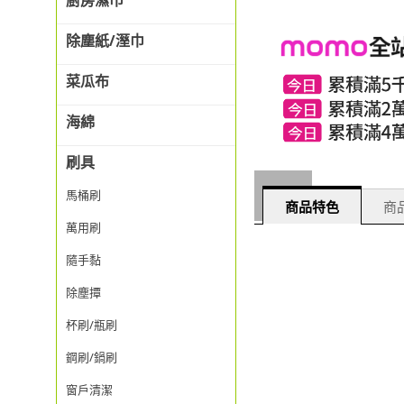
廚房濕巾
除塵紙/溼巾
菜瓜布
海綿
刷具
馬桶刷
商品特色
商品
萬用刷
隨手黏
除塵撢
杯刷/瓶刷
鋼刷/鍋刷
窗戶清潔