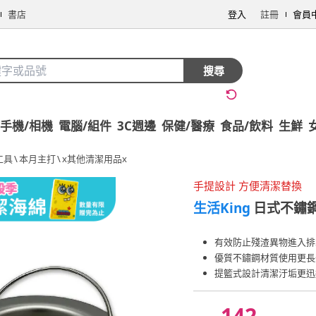
書店
登入
註冊
會員
搜尋
手機/相機
電腦/組件
3C週邊
保健/醫療
食品/飲料
生鮮
工具
\
本月主打
\
x其他清潔用品x
手提設計 方便清潔替換
生活King
日式不鏽鋼
有效防止殘渣異物進入排
優質不鏽鋼材質使用更長
提籃式設計清潔汙垢更迅
142