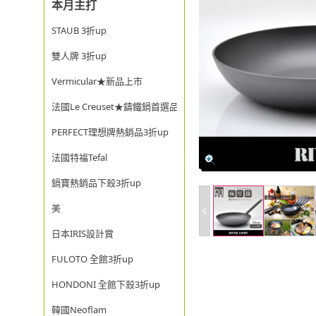
本月主打
STAUB 3折up
雙人牌 3折up
Vermicular★新品上市
法國Le Creuset★鑄鐵鍋首選品牌
PERFECT理想牌熱銷品3折up
法國特福Tefal
鍋寶熱銷品下殺3折up
美
日本IRIS設計賞
FULOTO 全館3折up
HONDONI 全館下殺3折up
韓國Neoflam