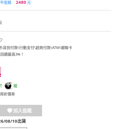
2480
m平底鍋
元
報
期
\
貨到付款
\
行動支付
\
超商付款
\
ATM
\
銀聯卡
費回饋最高3%！
於
組
1
用折價券
加入追蹤
/08/10出貨