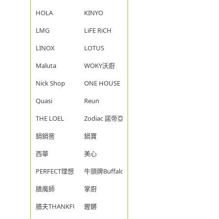
HOLA
KINYO
LMG
LiFE RiCH
LINOX
LOTUS
Maluta
WOKY沃廚
Nick Shop
ONE HOUSE
Quasi
Reun
THE LOEL
Zodiac 諾帝亞
鍋鍋窖
鍋寶
西華
美心
PERFECT理想
牛頭牌Buffalo
膳魔師
掌廚
膳夫THANKFUL
鏗鏘