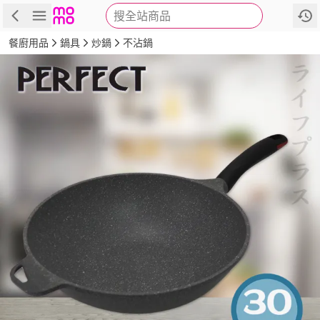
搜全站商品
商品
評價
詳情
規格
推薦
餐廚用品
鍋具
炒鍋
不沾鍋