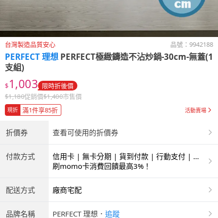
台灣製造品質安心
品號：
9942188
PERFECT 理想
PERFECT極緻鑄造不沾炒鍋-30cm-無蓋(1
支組)
1,003
$
限時折後價
$
1,180
促銷價
$
1,400
市售價
滿1件享85折
現折
活動賣場
折價券
查看可使用的折價券
付款方式
信用卡 | 無卡分期 | 貨到付款 | 行動支付 | 超
商付款 | ATM | 銀聯卡
刷momo卡消費回饋最高3%！
配送方式
廠商宅配
品牌名稱
PERFECT 理想
．
追蹤