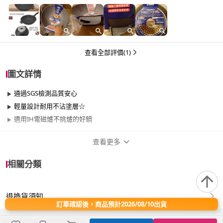
圖2手指處鍋內有凸起，鍋內非常粗糙是正常的嗎？
圖3的點點應該不是刻意設計（？）而是瑕疵品？
圖4把手粗糙也是原本的設計嗎？
查看全部評價(1)
圖文詳情
通過SGS檢測品質安心
輕量設計耐用不沾塗層☆
適用IH電磁爐不挑爐的好鍋
查看更多
商品規格
相關分類
品牌名稱
PERFECT 理想
退換貨須知
尺寸
30cm~34cm
訂單確認後，商品預計2026/08/10出貨
材質
其他合金