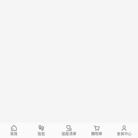
首頁
逛逛
追蹤清單
購物車
會員中心